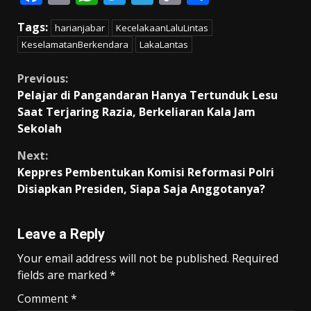
ac
m
h
w
el
o
h
Tags:
harianjabar
KecelakaanLaluLintas
e
ai
at
itt
e
p
ar
KeselamatanBerkendara
LakaLantas
b
l
s
er
gr
y
e
o
A
a
Li
Continue
Previous:
Pelajar di Pangandaran Hanya Tertunduk Lesu
o
p
m
n
Reading
Saat Terjaring Razia, Berkeliaran Kala Jam
k
p
k
Sekolah
Next:
Keppres Pembentukan Komisi Reformasi Polri
Disiapkan Presiden, Siapa Saja Anggotanya?
Leave a Reply
Your email address will not be published.
Required
fields are marked
*
Comment
*