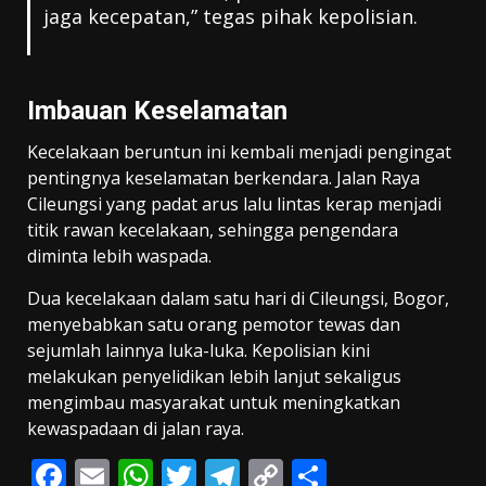
jaga kecepatan,” tegas pihak kepolisian.
Imbauan Keselamatan
Kecelakaan beruntun ini kembali menjadi pengingat
pentingnya keselamatan berkendara. Jalan Raya
Cileungsi yang padat arus lalu lintas kerap menjadi
titik rawan kecelakaan, sehingga pengendara
diminta lebih waspada.
Dua kecelakaan dalam satu hari di Cileungsi, Bogor,
menyebabkan satu orang pemotor tewas dan
sejumlah lainnya luka-luka. Kepolisian kini
melakukan penyelidikan lebih lanjut sekaligus
mengimbau masyarakat untuk meningkatkan
kewaspadaan di jalan raya.
F
E
W
T
T
C
S