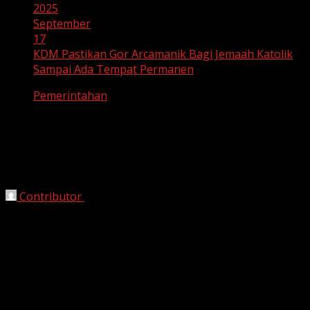
2025
September
17
KDM Pastikan Gor Arcamanik Bagi Jemaah Katolik
Sampai Ada Tempat Permanen
Pemerintahan
KDM Pastikan Gor Arcamanik Bagi
Jemaah Katolik Sampai Ada Tempat
Permanen
Contributor
September 17, 2025
Bandung, HarianJabar.com
– Pemerintah Kota Bandung
memastikan bahwa
GOR Arcamanik
tetap bisa
digunakan oleh
jemaah Katolik
sebagai tempat ibadah
sementara, hingga mereka memiliki tempat permanen.
Kepastian ini disampaikan oleh
Kepala Dinas Pemuda