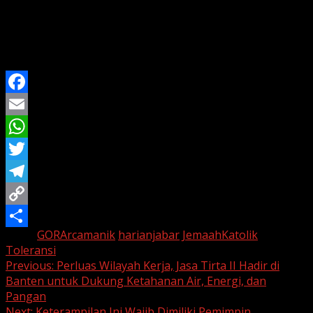
Katolik hingga adanya gereja permanen menjadi simbol
nyata komitmen pemerintah dalam menjamin kebebasan
beragama. Kebijakan ini diharapkan memperkuat
semangat toleransi dan kerukunan di Kota Bandung.
Facebook
Email
WhatsApp
Twitter
Telegram
Copy
Tags:
GORArcamanik
harianjabar
JemaahKatolik
Link
Share
Toleransi
Continue
Previous:
Perluas Wilayah Kerja, Jasa Tirta II Hadir di
Banten untuk Dukung Ketahanan Air, Energi, dan
Reading
Pangan
Next:
Keterampilan Ini Wajib Dimiliki Pemimpin