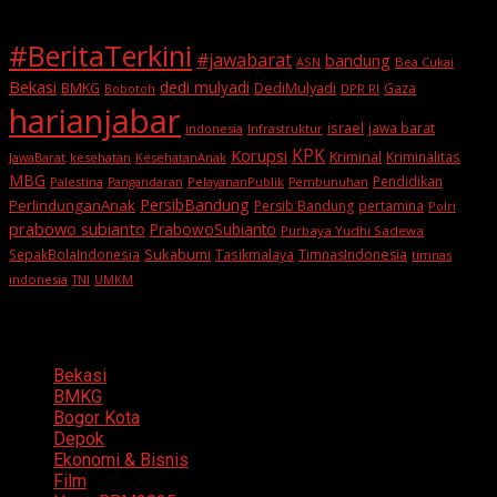
#BeritaTerkini
#jawabarat
bandung
ASN
Bea Cukai
Bekasi
dedi mulyadi
BMKG
DediMulyadi
Gaza
DPR RI
Bobotoh
harianjabar
israel
jawa barat
indonesia
Infrastruktur
KPK
Korupsi
Kriminal
Kriminalitas
JawaBarat
kesehatan
KesehatanAnak
MBG
Pendidikan
Palestina
PelayananPublik
Pangandaran
Pembunuhan
PersibBandung
PerlindunganAnak
Persib Bandung
pertamina
Polri
prabowo subianto
PrabowoSubianto
Purbaya Yudhi Sadewa
Sukabumi
SepakBolaIndonesia
Tasikmalaya
TimnasIndonesia
timnas
indonesia
TNI
UMKM
Categories
Bekasi
BMKG
Bogor Kota
Depok
Ekonomi & Bisnis
Film