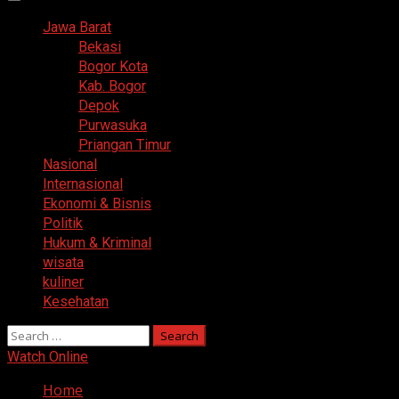
Primary
Menu
Jawa Barat
Bekasi
Bogor Kota
Kab. Bogor
Depok
Purwasuka
Priangan Timur
Nasional
Internasional
Ekonomi & Bisnis
Politik
Hukum & Kriminal
wisata
kuliner
Kesehatan
Search
for:
Watch Online
Home