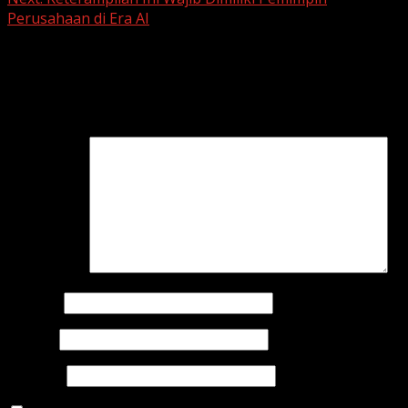
Perusahaan di Era AI
Leave a Reply
Your email address will not be published.
Required fields
are marked
*
Comment
*
Name
*
Email
*
Website