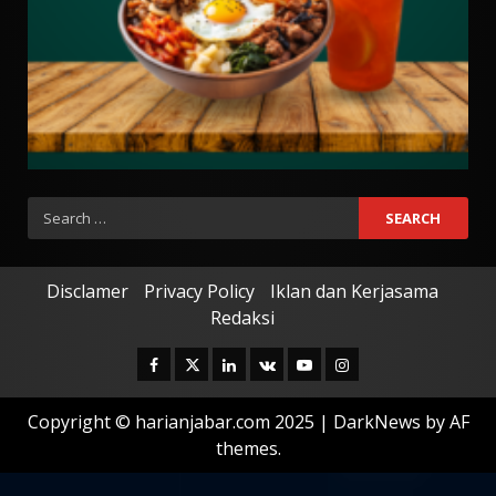
Search
for:
Disclamer
Privacy Policy
Iklan dan Kerjasama
Redaksi
Facebook
Twitter
Linkedin
VK
Youtube
Instagram
Copyright © harianjabar.com 2025
|
DarkNews
by AF
themes.