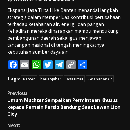
Ekspansi Jasa Tirta II ke Banten menandai langkah
strategis dalam memperluas kontribusi perusahaan
terhadap ketahanan air, energi, dan pangan.
Kehadiran mereka diharapkan mampu mendukung
pembangunan daerah sekaligus menjawab
tantangan nasional di tengah meningkatnya
kebutuhan sumber daya air.
F
E
W
T
T
C
S
ac
m
h
w
el
o
h
Tags:
Banten
harianjabar
JasaTirtaII
KetahananAir
e
ai
at
itt
e
p
ar
b
l
s
er
gr
y
e
Continue
Previous:
o
A
a
Li
Umum Muchtar Sampaikan Permintaan Khusus
Reading
kepada Pemain Persib Bandung Saat Lawan Lion
o
p
m
n
City
k
p
k
Next: