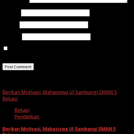
Comment
*
Name
*
Email
*
Website
Save my name, email, and website in this browser for
the next time I comment.
Related Stories
Berikan Motivasi, Mahasiswa UI Sambangi SMAN 5
Bekasi
Bekasi
Pendidikan
Berikan Motivasi, Mahasiswa UI Sambangi SMAN 5