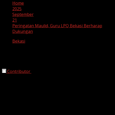
Home
2025
September
21
Peringatan Maulid, Guru LPQ Bekasi Berharap
Dukungan
Bekasi
Peringatan Maulid, Guru LPQ Bekasi
Berharap Dukungan
Contributor
September 21, 2025
Bekasi, Harianjabar.com –
Dalam rangka memperingati
Maulid Nabi Muhammad SAW, Taman Pendidikan Al-
Qur’an (TPQ) Kota Bekasi menyelenggarakan kegiatan
pembinaan guru Lembaga Pendidikan Al-Qur’an (LPQ)
sekaligus santunan bagi 100 anak yatim, Jumat
(19/9/2025).