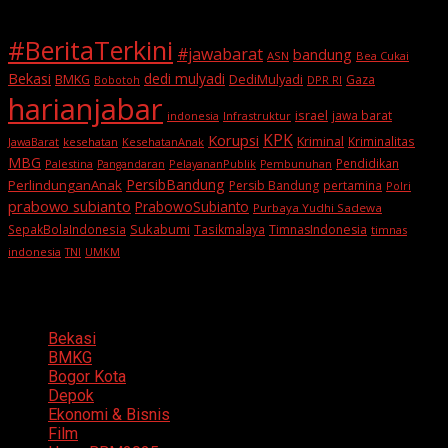
#BeritaTerkini
#jawabarat
bandung
ASN
Bea Cukai
Bekasi
dedi mulyadi
BMKG
DediMulyadi
Gaza
DPR RI
Bobotoh
harianjabar
israel
jawa barat
indonesia
Infrastruktur
KPK
Korupsi
Kriminal
Kriminalitas
JawaBarat
kesehatan
KesehatanAnak
MBG
Pendidikan
Palestina
PelayananPublik
Pangandaran
Pembunuhan
PersibBandung
PerlindunganAnak
Persib Bandung
pertamina
Polri
prabowo subianto
PrabowoSubianto
Purbaya Yudhi Sadewa
Sukabumi
SepakBolaIndonesia
Tasikmalaya
TimnasIndonesia
timnas
indonesia
TNI
UMKM
Categories
Bekasi
BMKG
Bogor Kota
Depok
Ekonomi & Bisnis
Film