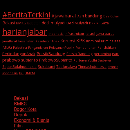
#BeritaTerkini
#jawabarat
bandung
ASN
Bea Cukai
Bekasi
dedi mulyadi
BMKG
DediMulyadi
Gaza
DPR RI
Bobotoh
harianjabar
israel
jawa barat
indonesia
Infrastruktur
KPK
Korupsi
Kriminal
Kriminalitas
JawaBarat
kesehatan
KesehatanAnak
MBG
Pendidikan
Palestina
PelayananPublik
Pangandaran
Pembunuhan
PersibBandung
PerlindunganAnak
Persib Bandung
pertamina
Polri
prabowo subianto
PrabowoSubianto
Purbaya Yudhi Sadewa
Sukabumi
SepakBolaIndonesia
Tasikmalaya
TimnasIndonesia
timnas
indonesia
TNI
UMKM
Categories
Bekasi
BMKG
Bogor Kota
Depok
Ekonomi & Bisnis
Film