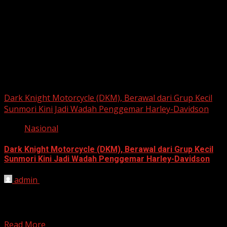
June 22, 2026
Berita Nasional
Dark Knight Motorcycle (DKM), Berawal dari Grup Kecil
Sunmori Kini Jadi Wadah Penggemar Harley-Davidson
Nasional
Dark Knight Motorcycle (DKM), Berawal dari Grup Kecil
Sunmori Kini Jadi Wadah Penggemar Harley-Davidson
admin
August 3, 2026
BEKASI, HARIANJABAR.COM — Berawal dari kesamaan
hobi dan kegemaran melakukan Sunday Morning Ride
(Sunmori), sekelompok penggemar Harley-Davidson...
Read More