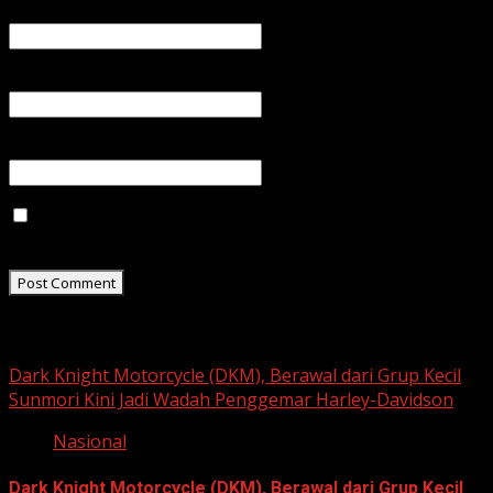
Name
*
Email
*
Website
Save my name, email, and website in this browser for
the next time I comment.
Related Stories
Dark Knight Motorcycle (DKM), Berawal dari Grup Kecil
Sunmori Kini Jadi Wadah Penggemar Harley-Davidson
Nasional
Dark Knight Motorcycle (DKM), Berawal dari Grup Kecil