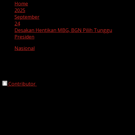
Home
2025
September
24
Desakan Hentikan MBG, BGN Pilih Tunggu
Presiden
Nasional
Desakan Hentikan MBG, BGN Pilih
Tunggu Presiden
Contributor
September 24, 2025
Jakarta, HarianJabar.com
– Polemik seputar aktivitas
MBG (Makanan Bergizi Gratis)
semakin panas setelah
muncul desakan dari sejumlah pihak agar kegiatan
perusahaan tersebut dihentikan. Desakan datang dari
kalangan masyarakat sipil, aktivis lingkungan, hingga
anggota DPR, yang menilai keberadaan MBG