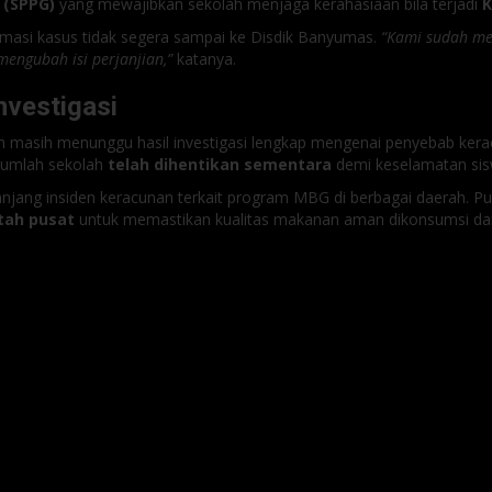
 (SPPG)
yang mewajibkan sekolah menjaga kerahasiaan bila terjadi
K
masi kasus tidak segera sampai ke Disdik Banyumas.
“Kami sudah me
engubah isi perjanjian,”
katanya.
nvestigasi
ah masih menunggu hasil investigasi lengkap mengenai penyebab kera
jumlah sekolah
telah dihentikan sementara
demi keselamatan sis
jang insiden keracunan terkait program MBG di berbagai daerah. Pub
tah pusat
untuk memastikan kualitas makanan aman dikonsumsi dan 