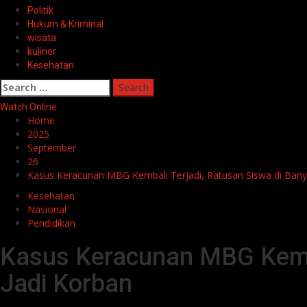
Politik
Hukum & Kriminal
wisata
kuliner
Kesehatan
Search
for:
Watch Online
Home
2025
September
26
Kasus Keracunan MBG Kembali Terjadi, Ratusan Siswa di Ba
Kesehatan
Nasional
Pendidikan
Kasus Keracunan MBG Kemb
Jadi Korban