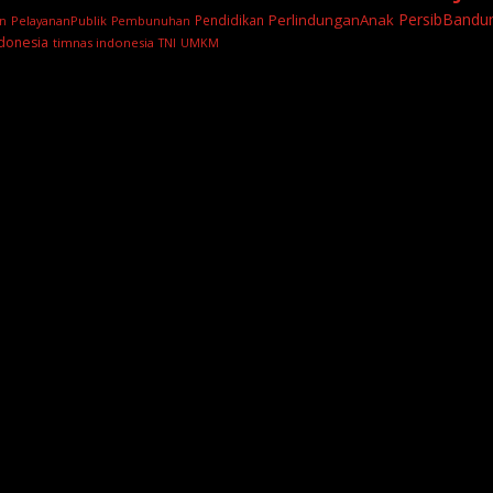
PersibBandu
PerlindunganAnak
Pendidikan
PelayananPublik
n
Pembunuhan
donesia
timnas indonesia
TNI
UMKM