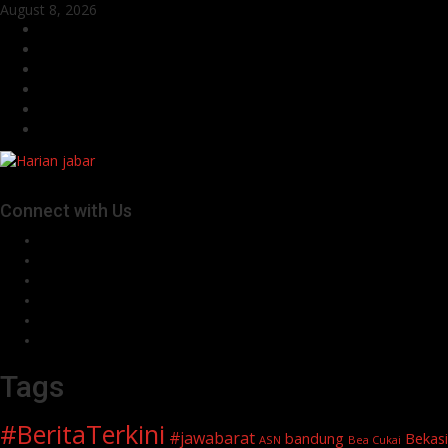
Skip
August 8, 2026
to
Facebook
content
Twitter
Linkedin
VK
Youtube
Instagram
Connect with Us
Facebook
Twitter
Linkedin
VK
Youtube
Instagram
Tags
#BeritaTerkini
#jawabarat
Bekasi
bandung
ASN
Bea Cukai