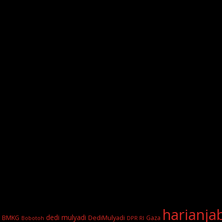
harianja
dedi mulyadi
BMKG
DediMulyadi
Gaza
DPR RI
Bobotoh