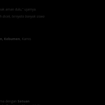
nak aman dulu,” ujarnya.
ah dicek, ternyata banyak siswa
n, Kebumen
, Kamis
sama dengan
Satuan