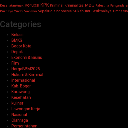
KPK
Korupsi
MBG
Kriminal
Kriminalitas
KesehatanAnak
Palestina
Pangandara
Sukabumi
SepakBolaIndonesia
Tasikmalaya
TimnasIn
Purbaya Yudhi Sadewa
Categories
Bekasi
BMKG
Bogor Kota
Depok
Ekonomi & Bisnis
Film
HargaBBM2025
Hukum & Kriminal
Internasional
Kab. Bogor
Karawang
Kesehatan
kuliner
Lowongan Kerja
Nasional
Olahraga
Pemerintahan