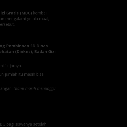
zi Gratis (MBG)
kembali
kan mengalami gejala mual,
ersebut.
ang Pembinaan SD Dinas
ehatan (Dinkes)
,
Badan Gizi
i,” ujarnya.
n jumlah itu masih bisa
pangan.
“Kami masih menunggu
BG bagi siswanya setelah