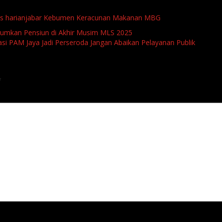
s
harianjabar
Kebumen
Keracunan Makanan
MBG
umkan Pensiun di Akhir Musim MLS 2025
i PAM Jaya Jadi Perseroda Jangan Abaikan Pelayanan Publik
*