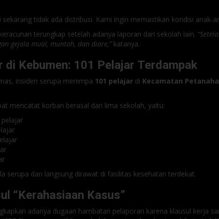
i sekarang tidak ada distribusi. Kami ingin memastikan kondisi anak-a
eracunan terungkap setelah adanya laporan dari sekolah lain.
“Setel
an gejala mual, muntah, dan diare,”
katanya.
r di Kebumen: 101 Pelajar Terdampak
umas, insiden serupa menimpa
101 pelajar
di
Kecamatan Petanaha
 mencatat korban berasal dari lima sekolah, yaitu:
 pelajar
elajar
elajar
jar
ar
a serupa dan langsung dirawat di fasilitas kesehatan terdekat.
ul “Kerahasiaan Kasus”
gkapkan adanya dugaan hambatan pelaporan karena klausul kerja 