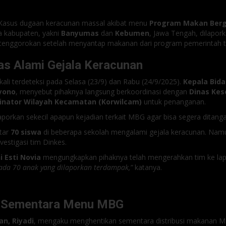
Kasus dugaan keracunan massal akibat menu
Program Makan Bergi
a kabupaten, yakni
Banyumas
dan
Kebumen
, Jawa Tengah, dilapor
 tenggorokan setelah menyantap makanan dari program pemerintah t
s Alami Gejala Keracunan
li terdeteksi pada Selasa (23/9) dan Rabu (24/9/2025).
Kepala Bid
yono
, menyebut pihaknya langsung berkoordinasi dengan
Dinas Kes
inator Wilayah Kecamatan (Korwilcam)
untuk penanganan.
porkan sekecil apapun kejadian terkait MBG agar bisa segera ditangan
tar
70 siswa
di beberapa sekolah mengalami gejala keracunan. Namu
estigasi tim Dinkes.
i Esti Novia
mengungkapkan pihaknya telah mengerahkan tim ke la
ada 70 anak yang dilaporkan terdampak,”
katanya.
n Sementara Menu MBG
n, Riyadi
, mengaku menghentikan sementara distribusi makanan M