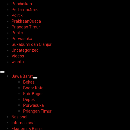
Pendidikan
PertamaxNaik
Politik
PrakiraanCuaca
Priangan Timur
Public
Purwasuka
Sukabumi dan Cianjur
Uncategorized
Videos
wisata
Primary
Jawa Barat
Menu
Bekasi
Bogor Kota
Kab. Bogor
Depok
Purwasuka
Priangan Timur
Nasional
Internasional
Ekonomi & Bisnis