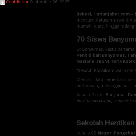
Contributor
September 26, 2025
Bekasi, HarianJabar.com
– 
mencuat. Ratusan siswa di du
muntah, diare, hingga radang
70 Siswa Banyuma
Di Banyumas, kasus pertama ka
Pendidikan Banyumas, Tar
Nasional (BGN)
, serta
Koord
“Seluruh Korwilcam wajib mela
Menurut data sementara, seki
bertambah, menunggu hasil inv
Kepala Dinkes Banyumas
Dan
hasil pemeriksaan, sementara 
Sekolah Hentika
Kepala
SD Negeri Pangebata