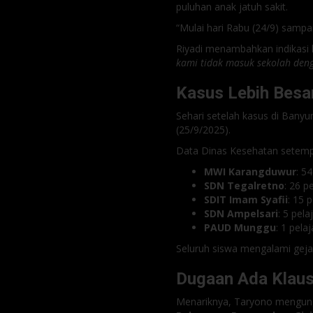
puluhan anak jatuh sakit.
“Mulai hari Rabu (24/9) sampa
Riyadi menambahkan indikasi k
kami tidak masuk sekolah deng
Kasus Lebih Besa
Sehari setelah kasus di Bany
(25/9/2025).
Data Dinas Kesehatan setempat
MWI Karangduwur
: 54
SDN Tegalretno
: 26 p
SDIT Imam Syafii
: 15 p
SDN Ampelsari
: 5 pela
PAUD Munggu
: 1 pelaj
Seluruh siswa mengalami gejal
Dugaan Ada Klaus
Menariknya, Taryono mengun