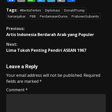
ac
m
h
w
el
o
h
Tags:
#BeritaTerkini
Diplomasi
DonaldTrump
e
ai
at
itt
e
p
ar
harianjabar
PBB
PerdamaianDunia
PrabowoSubianto
b
l
s
er
gr
y
e
o
A
a
Li
Continue
Previous:
Artis Indonesia Berdarah Arab yang Populer
o
p
m
n
Reading
k
p
k
Next:
Lima Tokoh Penting Pendiri ASEAN 1967
Leave a Reply
Your email address will not be published.
Required
fields are marked
*
Comment
*