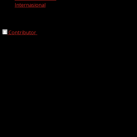
Internasional
WNI Diduga Curi Barang-barang Mewah di 
Contributor
September 29, 2025
Tokyo, HarianJabar.com
pencurian barang-bara
menangkap pelaku beberapa
Kronologi Peristi
Informasi awal menyebut
elektronik mewah
dari 
viral karena nilainya yang 
Polisi Jepang kemudian me
pelaku sempat melarikan d