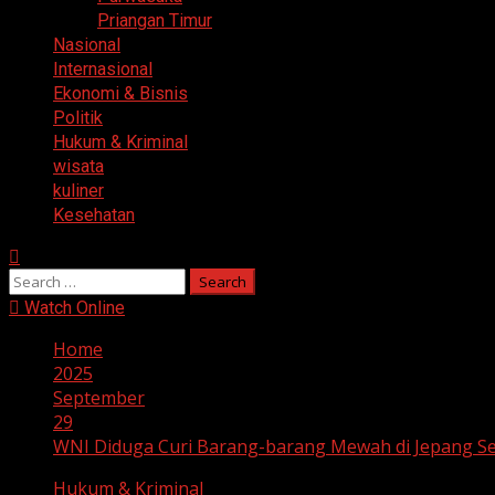
Priangan Timur
Nasional
Internasional
Ekonomi & Bisnis
Politik
Hukum & Kriminal
wisata
kuliner
Kesehatan
Search
for:
Watch Online
Home
2025
September
29
WNI Diduga Curi Barang-barang Mewah di Jepang Senil
Hukum & Kriminal