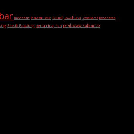
abar
israel
jawa barat
indonesia
Infrastruktur
JawaBarat
kesehatan
prabowo subianto
ung
Persib Bandung
pertamina
Polri