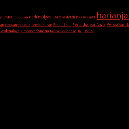
harianj
si
dedi mulyadi
BMKG
DediMulyadi
Gaza
DPR RI
Bobotoh
PersibBand
PerlindunganAnak
Pendidikan
PelayananPublik
ran
Pembunuhan
Tasikmalaya
TimnasIndonesia
timnas indonesia
TNI
UMKM