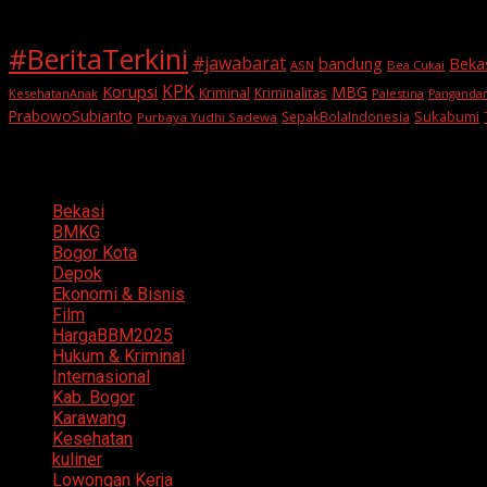
#BeritaTerkini
#jawabarat
Beka
bandung
ASN
Bea Cukai
KPK
Korupsi
MBG
Kriminal
Kriminalitas
KesehatanAnak
Palestina
Panganda
PrabowoSubianto
Sukabumi
SepakBolaIndonesia
Purbaya Yudhi Sadewa
Categories
Bekasi
BMKG
Bogor Kota
Depok
Ekonomi & Bisnis
Film
HargaBBM2025
Hukum & Kriminal
Internasional
Kab. Bogor
Karawang
Kesehatan
kuliner
Lowongan Kerja