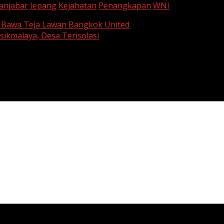
anjabar
Jepang
Kejahatan
Penangkapan
WNI
 Bawa Teja Lawan Bangkok United
sikmalaya, Desa Terisolasi
are marked
*