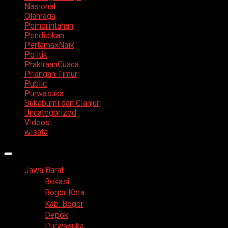
Nasional
Olahraga
Pemerintahan
Pendidikan
PertamaxNaik
Politik
PrakiraanCuaca
Priangan Timur
Public
Purwasuka
Sukabumi dan Cianjur
Uncategorized
Videos
wisata
Primary
Menu
Jawa Barat
Bekasi
Bogor Kota
Kab. Bogor
Depok
Purwasuka