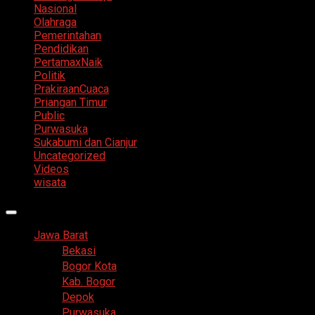
Nasional
Olahraga
Pemerintahan
Pendidikan
PertamaxNaik
Politik
PrakiraanCuaca
Priangan Timur
Public
Purwasuka
Sukabumi dan Cianjur
Uncategorized
Videos
wisata
Primary
Menu
Jawa Barat
Bekasi
Bogor Kota
Kab. Bogor
Depok
Purwasuka