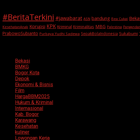
#BeritaTerkini
#jawabarat
Beka
bandung
ASN
Bea Cukai
KPK
Korupsi
MBG
Kriminal
Kriminalitas
KesehatanAnak
Palestina
Panganda
PrabowoSubianto
Sukabumi
SepakBolaIndonesia
Purbaya Yudhi Sadewa
Categories
Bekasi
BMKG
Bogor Kota
Depok
Ekonomi & Bisnis
Film
HargaBBM2025
Hukum & Kriminal
Internasional
Kab. Bogor
Karawang
Kesehatan
kuliner
Lowongan Kerja