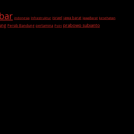
abar
israel
jawa barat
indonesia
Infrastruktur
JawaBarat
kesehatan
prabowo subianto
ung
Persib Bandung
pertamina
Polri