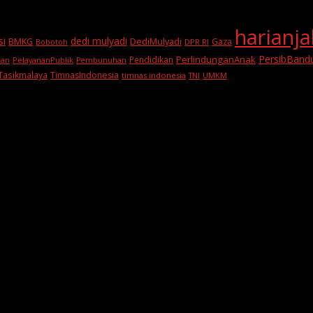
harianj
si
dedi mulyadi
BMKG
DediMulyadi
Gaza
DPR RI
Bobotoh
PersibBand
PerlindunganAnak
Pendidikan
PelayananPublik
ran
Pembunuhan
Tasikmalaya
TimnasIndonesia
timnas indonesia
TNI
UMKM