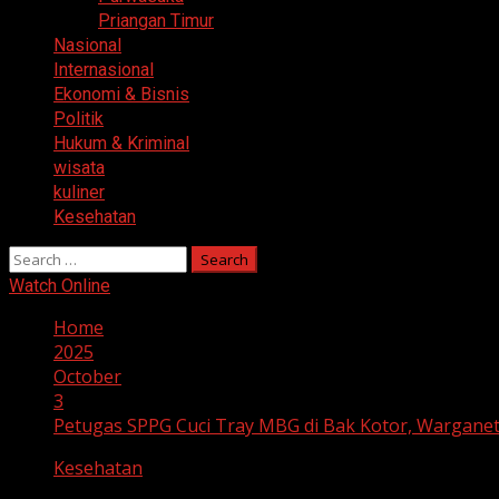
Priangan Timur
Nasional
Internasional
Ekonomi & Bisnis
Politik
Hukum & Kriminal
wisata
kuliner
Kesehatan
Search
for:
Watch Online
Home
2025
October
3
Petugas SPPG Cuci Tray MBG di Bak Kotor, Wargane
Kesehatan