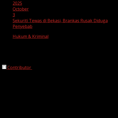
2025
October
3
Sekuriti Tewas di Bekasi, Brankas Rusak Diduga
Penyebab
Hukum & Kriminal
Sekuriti Tewas di Bekasi, Brankas
Rusak Diduga Penyebab
Contributor
October 3, 2025
Bekasi, HarianJabar.com –
Seorang petugas sekuriti
tewas secara tragis di salah satu bank di Bekasi, Jumat
(3/10/2025). Korban ditemukan di
lokasi kerja di dalam
bank
, dekat brankas yang
dalam kondisi rusak
.
Polisi segera melakukan olah tempat kejadian perkara
(TKP) untuk memastikan
penyebab kematian
dan