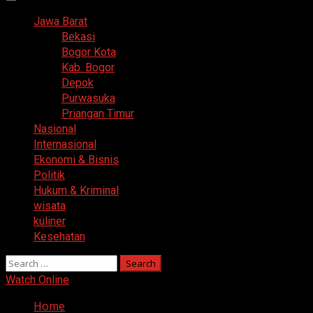
Primary
Menu
Jawa Barat
Bekasi
Bogor Kota
Kab. Bogor
Depok
Purwasuka
Priangan Timur
Nasional
Internasional
Ekonomi & Bisnis
Politik
Hukum & Kriminal
wisata
kuliner
Kesehatan
Search
for:
Watch Online
Home