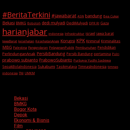
#BeritaTerkini
#jawabarat
bandung
ASN
Bea Cukai
Bekasi
dedi mulyadi
BMKG
DediMulyadi
Gaza
DPR RI
Bobotoh
harianjabar
israel
jawa barat
indonesia
Infrastruktur
KPK
Korupsi
Kriminal
Kriminalitas
JawaBarat
kesehatan
KesehatanAnak
MBG
Pendidikan
Palestina
PelayananPublik
Pangandaran
Pembunuhan
PersibBandung
PerlindunganAnak
Persib Bandung
pertamina
Polri
prabowo subianto
PrabowoSubianto
Purbaya Yudhi Sadewa
Sukabumi
SepakBolaIndonesia
Tasikmalaya
TimnasIndonesia
timnas
indonesia
TNI
UMKM
Categories
Bekasi
BMKG
Bogor Kota
Depok
Ekonomi & Bisnis
Film