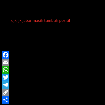
nilai tradisi, menciptakan harmoni antara keindahan
visual dan kekuatan spiritual.
Baca Juga:
ojk ijk jabar masih tumbuh positif
Kehadiran masjid ini diharapkan dapat memperkuat
identitas Jawa Barat sebagai salah satu pusat
perkembangan Islam di Indonesia sekaligus menjadi
destinasi wisata religi unggulan.
Facebook
Email
WhatsApp
Twitter
Telegram
Copy