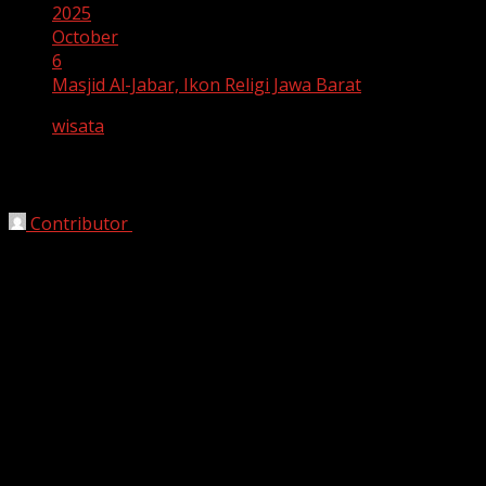
2025
October
6
Masjid Al-Jabar, Ikon Religi Jawa Barat
wisata
Masjid Al-Jabar, Ikon Religi Jawa Barat
Contributor
October 6, 2025
Bandung, HarianJabar.com –
Keindahan dan
kemegahan
Masjid Raya Al-Jabar
kembali menjadi
sorotan publik. Pada Senin (6/10/2025), jurnalis Dewi
Apriatin berkesempatan mengunjungi masjid
kebanggaan warga Jawa Barat tersebut untuk
melaksanakan salat Ashar.
Masjid Al-Jabar tidak hanya dikenal sebagai rumah
ibadah, tetapi juga sebagai simbol arsitektur modern