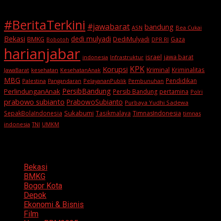
#BeritaTerkini
#jawabarat
bandung
ASN
Bea Cukai
Bekasi
dedi mulyadi
BMKG
DediMulyadi
Gaza
DPR RI
Bobotoh
harianjabar
israel
jawa barat
indonesia
Infrastruktur
KPK
Korupsi
Kriminal
Kriminalitas
JawaBarat
kesehatan
KesehatanAnak
MBG
Pendidikan
Palestina
PelayananPublik
Pangandaran
Pembunuhan
PersibBandung
PerlindunganAnak
Persib Bandung
pertamina
Polri
prabowo subianto
PrabowoSubianto
Purbaya Yudhi Sadewa
Sukabumi
SepakBolaIndonesia
Tasikmalaya
TimnasIndonesia
timnas
indonesia
TNI
UMKM
Categories
Bekasi
BMKG
Bogor Kota
Depok
Ekonomi & Bisnis
Film