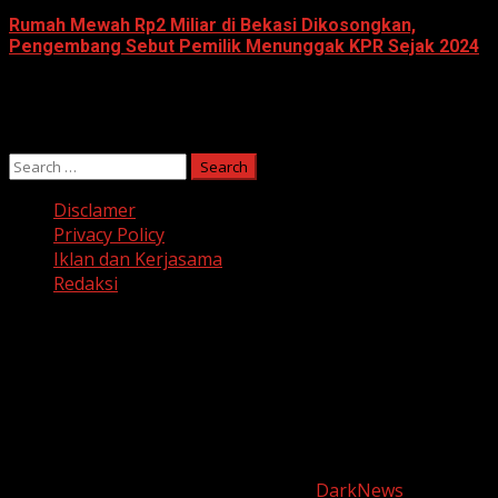
Rumah Mewah Rp2 Miliar di Bekasi Dikosongkan,
Pengembang Sebut Pemilik Menunggak KPR Sejak 2024
June 10, 2026
Search
for:
Disclamer
Privacy Policy
Iklan dan Kerjasama
Redaksi
Facebook
Twitter
Linkedin
VK
Youtube
Instagram
Copyright © harianjabar.com 2025
|
DarkNews
by AF