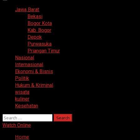
Primary
Menu
Jawa Barat
Bekasi
Bogor Kota
Kab. Bogor
Depok
Purwasuka
Priangan Timur
Nasional
Internasional
Ekonomi & Bisnis
Politik
Hukum & Kriminal
wisata
kuliner
Kesehatan
Search
for:
Watch Online
Home