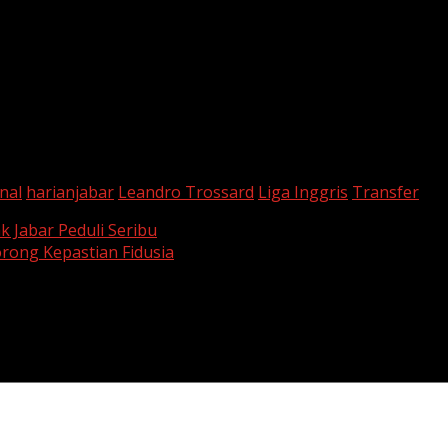
nal
harianjabar
Leandro Trossard
Liga Inggris
Transfer
k Jabar Peduli Seribu
ong Kepastian Fidusia
are marked
*