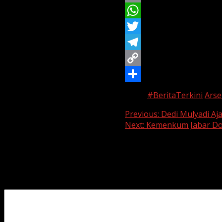
a
E
c
m
W
e
a
h
T
b
i
a
w
T
o
l
t
i
e
C
o
s
t
l
o
S
Tags:
#BeritaTerkini
Arse
k
A
t
e
p
h
Continue
Previous:
Dedi Mulyadi Aja
p
e
g
y
a
Next:
Kemenkum Jabar Dor
Reading
p
r
r
L
r
Leave a Reply
a
i
e
Your email address will not be published.
Required fields 
m
n
Comment
*
k