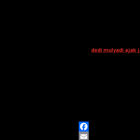
Kini, Trossard telah kem
“Beberapa pekan terakhir 
katanya.
Baca Juga:
dedi mulyadi ajak j
Selain menyoroti situasin
dijalani timnas Belgia me
“Penting bagi kami 
Makedonia Utara pun
mengunci kemenangan
Trossard diharapkan memba
membuktikan bahwa diriny
F