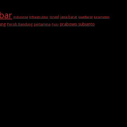
abar
israel
jawa barat
indonesia
Infrastruktur
JawaBarat
kesehatan
prabowo subianto
ung
Persib Bandung
pertamina
Polri