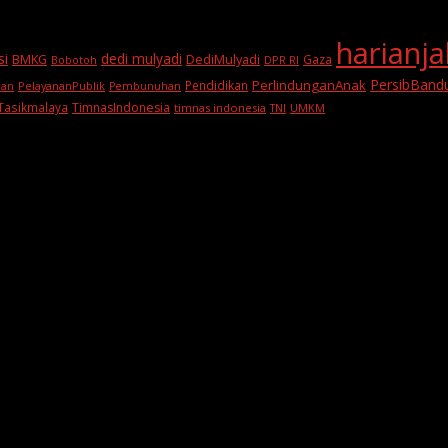
harianj
si
dedi mulyadi
BMKG
DediMulyadi
Gaza
DPR RI
Bobotoh
PersibBand
PerlindunganAnak
Pendidikan
PelayananPublik
ran
Pembunuhan
Tasikmalaya
TimnasIndonesia
timnas indonesia
TNI
UMKM