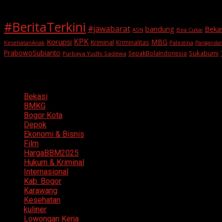
#BeritaTerkini
#jawabarat
Beka
bandung
ASN
Bea Cukai
KPK
Korupsi
MBG
Kriminal
Kriminalitas
KesehatanAnak
Palestina
Panganda
PrabowoSubianto
Sukabumi
SepakBolaIndonesia
Purbaya Yudhi Sadewa
Categories
Bekasi
BMKG
Bogor Kota
Depok
Ekonomi & Bisnis
Film
HargaBBM2025
Hukum & Kriminal
Internasional
Kab. Bogor
Karawang
Kesehatan
kuliner
Lowongan Kerja