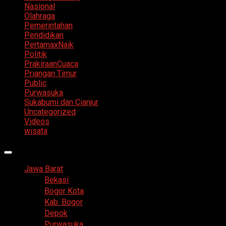
Nasional
Olahraga
Pemerintahan
Pendidikan
PertamaxNaik
Politik
PrakiraanCuaca
Priangan Timur
Public
Purwasuka
Sukabumi dan Cianjur
Uncategorized
Videos
wisata
Primary
Menu
Jawa Barat
Bekasi
Bogor Kota
Kab. Bogor
Depok
Purwasuka