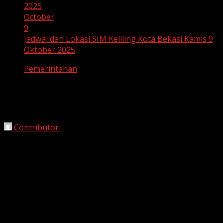
2025
October
9
Jadwal dan Lokasi SIM Keliling Kota Bekasi Kamis 9
Oktober 2025
Pemerintahan
Jadwal dan Lokasi SIM Keliling Kota
Bekasi Kamis 9 Oktober 2025
Contributor
October 9, 2025
Bekasi, HarianJabar.com
– Layanan Surat Izin
Mengemudi (SIM), Kota Bekasi hari ini, digelar di Mall
Grand Kemala Lagoon, Jalan Chandrabhaga, Pekayon
Jaya, Kamis (9/10/2025). Ketua Pokja Layanan SIM Keliling
Kota Bekasi, Aipda Brener Panjaitan, mengimbau
masyarakat untuk mempersiapkan persyaratan
pengajuan perpanjangan SIM, yang terdiri dari: