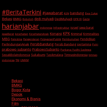
#BeritaTerkini
#jawabarat
bandung
ASN
Bea Cukai
Bekasi
dedi mulyadi
BMKG
DediMulyadi
Gaza
DPR RI
Bobotoh
harianjabar
israel
jawa barat
indonesia
Infrastruktur
KPK
Korupsi
Kriminal
Kriminalitas
JawaBarat
kesehatan
KesehatanAnak
MBG
Pendidikan
Palestina
PelayananPublik
Pangandaran
Pembunuhan
PersibBandung
PerlindunganAnak
Persib Bandung
pertamina
Polri
prabowo subianto
PrabowoSubianto
Purbaya Yudhi Sadewa
Sukabumi
SepakBolaIndonesia
Tasikmalaya
TimnasIndonesia
timnas
indonesia
TNI
UMKM
Categories
Bekasi
BMKG
Bogor Kota
Depok
Ekonomi & Bisnis
Film