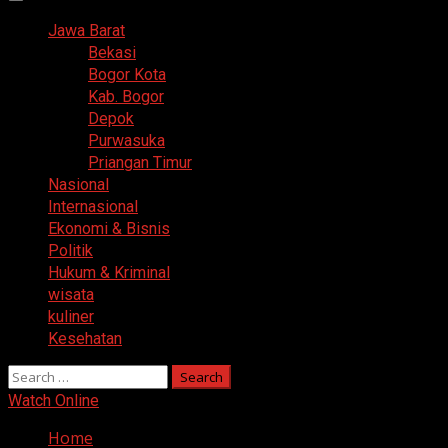
Primary
Menu
Jawa Barat
Bekasi
Bogor Kota
Kab. Bogor
Depok
Purwasuka
Priangan Timur
Nasional
Internasional
Ekonomi & Bisnis
Politik
Hukum & Kriminal
wisata
kuliner
Kesehatan
Search
for:
Watch Online
Home