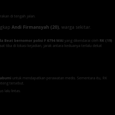
akan di tengah jalan.
ungkap
Andi Firmansyah (20)
, warga sekitar.
a Beat bernomor polisi F 6794 WAI
yang dikendarai oleh
RK (19)
t tiba di lokasi kejadian, jarak antara keduanya terlalu dekat
kabumi
untuk mendapatkan perawatan medis. Sementara itu, RK
teng tersebut.
lalu lintas.