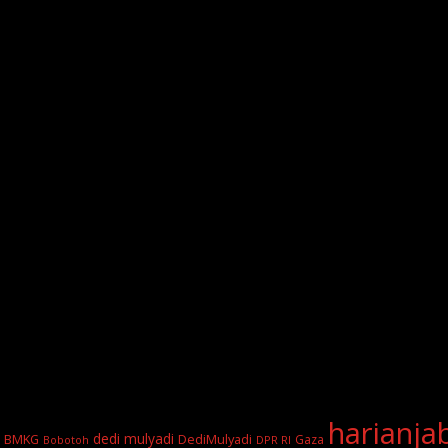
harianja
dedi mulyadi
BMKG
DediMulyadi
Gaza
DPR RI
Bobotoh