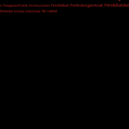
PersibBandu
PerlindunganAnak
Pendidikan
PelayananPublik
n
Pembunuhan
donesia
timnas indonesia
TNI
UMKM