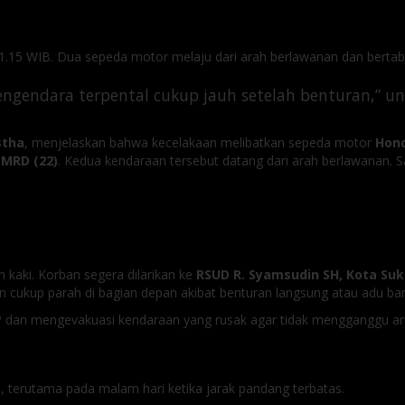
 21.15 WIB. Dua sepeda motor melaju dari arah berlawanan dan bertabr
engendara terpental cukup jauh setelah benturan,” 
stha
, menjelaskan bahwa kecelakaan melibatkan sepeda motor
Hond
h
MRD (22)
. Kedua kendaraan tersebut datang dari arah berlawanan. Saa
 kaki. Korban segera dilarikan ke
RSUD R. Syamsudin SH, Kota Su
cukup parah di bagian depan akibat benturan langsung atau adu ban
 dan mengevakuasi kendaraan yang rusak agar tidak mengganggu arus 
, terutama pada malam hari ketika jarak pandang terbatas.