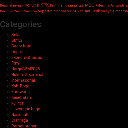
KPK
Korupsi
MBG
Kriminal
Kriminalitas
KesehatanAnak
Palestina
Pangandara
Sukabumi
SepakBolaIndonesia
Tasikmalaya
TimnasIn
Purbaya Yudhi Sadewa
Categories
Bekasi
BMKG
Bogor Kota
Depok
Ekonomi & Bisnis
Film
HargaBBM2025
Hukum & Kriminal
Internasional
Kab. Bogor
Karawang
Kesehatan
kuliner
Lowongan Kerja
Nasional
Olahraga
Pemerintahan