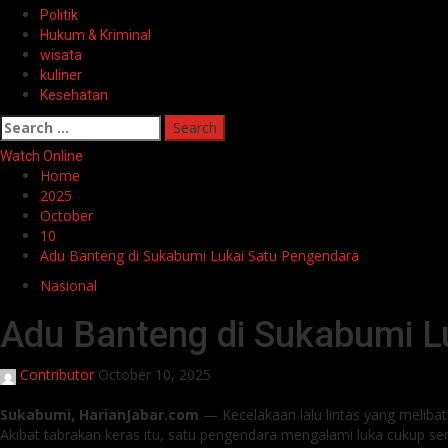
Politik
Hukum & Kriminal
wisata
kuliner
Kesehatan
Search
for:
Watch Online
Home
2025
October
10
Adu Banteng di Sukabumi Lukai Satu Pengendara
Nasional
Adu Banteng di Sukabumi L
Contributor
October 10, 2025
Sukabumi, HarianJabar.com
— Kecelakaan lalu lintas yang meliba
Akibat tabrakan keras itu, satu pengendara mengalami luka cukup seri