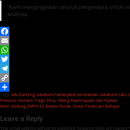
“Kami mengingatkan seluruh pengendara untuk menj
Andhika.
Facebook
Email
WhatsApp
Twitter
Telegram
Copy
Tags:
adu banteng sukabumi
harianjabar
kecelakaan sukabumi
satu 
Link
Share
Continue
Previous:
Asmara Tragis Dina, Hilang Kepercayaan dan Nyawa
Next:
Gedung SMPN 62 Bekasi Rusak, Siswa Terancam Bahaya
Reading
Leave a Reply
Your email address will not be published.
Required fields are marked