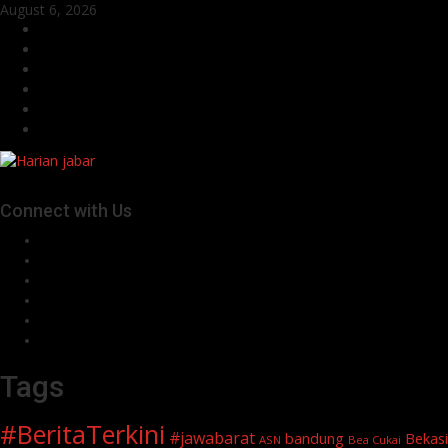
Skip
August 6, 2026
to
Facebook
content
Twitter
Linkedin
VK
Youtube
Instagram
Connect with Us
Facebook
Twitter
Linkedin
VK
Youtube
Instagram
Tags
#BeritaTerkini
#jawabarat
Bekasi
bandung
ASN
Bea Cukai