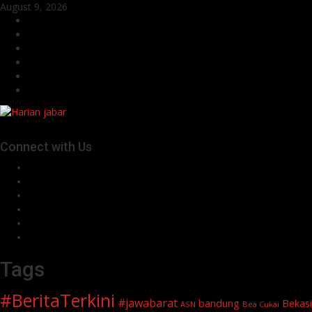
Skip
August 9, 2026
to
Facebook
content
Twitter
Linkedin
VK
Youtube
Instagram
Connect with Us
Facebook
Twitter
Linkedin
VK
Youtube
Instagram
Tags
#BeritaTerkini
#jawabarat
Bekasi
bandung
ASN
Bea Cukai