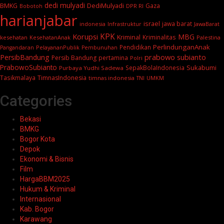
dedi mulyadi
BMKG
DediMulyadi
Gaza
DPR RI
Bobotoh
harianjabar
israel
jawa barat
indonesia
Infrastruktur
JawaBarat
KPK
Korupsi
MBG
Kriminal
Kriminalitas
kesehatan
KesehatanAnak
Palestina
PerlindunganAnak
Pendidikan
PelayananPublik
Pangandaran
Pembunuhan
prabowo subianto
PersibBandung
Persib Bandung
pertamina
Polri
PrabowoSubianto
Sukabumi
SepakBolaIndonesia
Purbaya Yudhi Sadewa
Tasikmalaya
TimnasIndonesia
timnas indonesia
TNI
UMKM
Categories
Bekasi
BMKG
Bogor Kota
Depok
Ekonomi & Bisnis
Film
HargaBBM2025
Hukum & Kriminal
Internasional
Kab. Bogor
Karawang