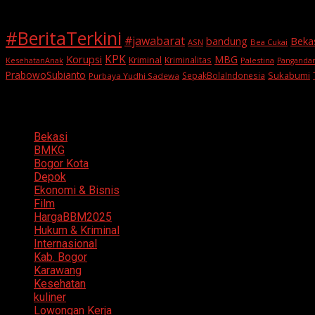
#BeritaTerkini
#jawabarat
Beka
bandung
ASN
Bea Cukai
KPK
Korupsi
MBG
Kriminal
Kriminalitas
KesehatanAnak
Palestina
Panganda
PrabowoSubianto
Sukabumi
SepakBolaIndonesia
Purbaya Yudhi Sadewa
Categories
Bekasi
BMKG
Bogor Kota
Depok
Ekonomi & Bisnis
Film
HargaBBM2025
Hukum & Kriminal
Internasional
Kab. Bogor
Karawang
Kesehatan
kuliner
Lowongan Kerja