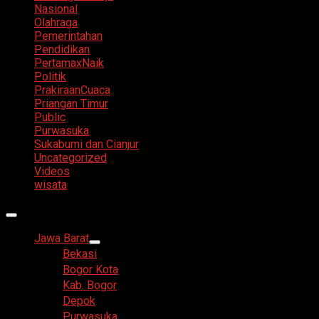
Nasional
Olahraga
Pemerintahan
Pendidikan
PertamaxNaik
Politik
PrakiraanCuaca
Priangan Timur
Public
Purwasuka
Sukabumi dan Cianjur
Uncategorized
Videos
wisata
Primary
Menu
Jawa Barat
Bekasi
Bogor Kota
Kab. Bogor
Depok
Purwasuka