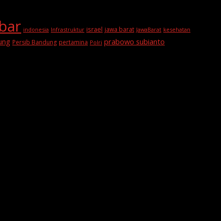
abar
israel
jawa barat
indonesia
Infrastruktur
JawaBarat
kesehatan
prabowo subianto
ung
Persib Bandung
pertamina
Polri