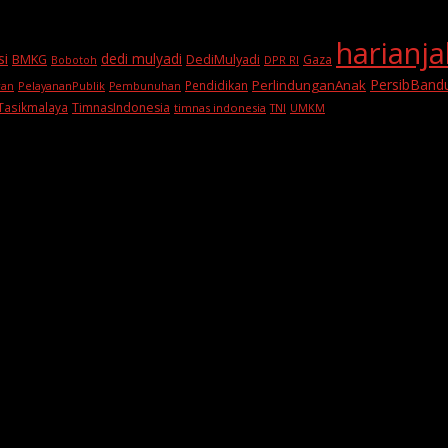
harianj
si
dedi mulyadi
BMKG
DediMulyadi
Gaza
DPR RI
Bobotoh
PersibBand
PerlindunganAnak
Pendidikan
PelayananPublik
ran
Pembunuhan
Tasikmalaya
TimnasIndonesia
timnas indonesia
TNI
UMKM