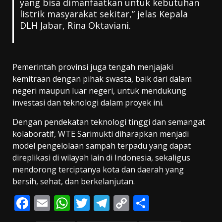
yang bisa dimanfaatkan untuk kebutuhan
listrik masyarakat sekitar,” jelas Kepala
DLH Jabar, Rina Oktaviani.
Pemerintah provinsi juga tengah menjajaki
kemitraan dengan pihak swasta, baik dari dalam
negeri maupun luar negeri, untuk mendukung
investasi dan teknologi dalam proyek ini.
Dengan pendekatan teknologi tinggi dan semangat
kolaboratif, WTE Sarimukti diharapkan menjadi
model pengelolaan sampah terpadu yang dapat
direplikasi di wilayah lain di Indonesia, sekaligus
mendorong terciptanya kota dan daerah yang
bersih, sehat, dan berkelanjutan.
F
E
W
T
T
C
S
ac
m
h
w
el
o
h