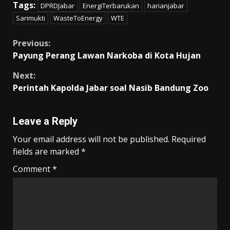
Tags:
DPRDJabar
EnergiTerbarukan
harianjabar
e
ai
at
itt
e
p
ar
Sarimukti
WasteToEnergy
WTE
b
l
s
er
gr
y
e
o
A
a
Li
Continue
Previous:
Payung Perang Lawan Narkoba di Kota Hujan
o
p
m
n
Reading
k
p
k
Next:
Perintah Kapolda Jabar soal Nasib Bandung Zoo
Leave a Reply
Your email address will not be published.
Required
fields are marked
*
Comment
*