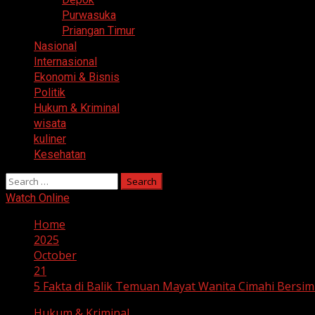
Purwasuka
Priangan Timur
Nasional
Internasional
Ekonomi & Bisnis
Politik
Hukum & Kriminal
wisata
kuliner
Kesehatan
Search
for:
Watch Online
Home
2025
October
21
5 Fakta di Balik Temuan Mayat Wanita Cimahi Bersi
Hukum & Kriminal