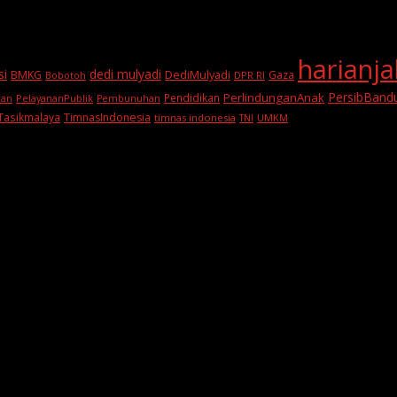
harianj
si
dedi mulyadi
BMKG
DediMulyadi
Gaza
DPR RI
Bobotoh
PersibBand
PerlindunganAnak
Pendidikan
PelayananPublik
ran
Pembunuhan
Tasikmalaya
TimnasIndonesia
timnas indonesia
TNI
UMKM