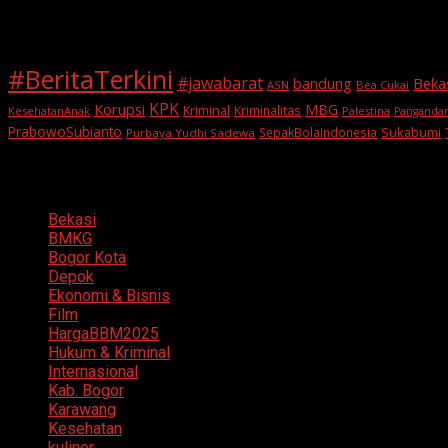
Tags
#BeritaTerkini
#jawabarat
Beka
bandung
ASN
Bea Cukai
KPK
Korupsi
MBG
Kriminal
Kriminalitas
KesehatanAnak
Palestina
Panganda
PrabowoSubianto
Sukabumi
SepakBolaIndonesia
Purbaya Yudhi Sadewa
Categories
Bekasi
BMKG
Bogor Kota
Depok
Ekonomi & Bisnis
Film
HargaBBM2025
Hukum & Kriminal
Internasional
Kab. Bogor
Karawang
Kesehatan
kuliner