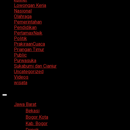
Lowongan Kerja
Nasional
Olahraga
Pemerintahan
Pendidikan
PertamaxNaik
Politik
PrakiraanCuaca
Priangan Timur
Public
Purwasuka
Sukabumi dan Cianjur
Uncategorized
Videos
wisata
Primary
Menu
Jawa Barat
Bekasi
Bogor Kota
Kab. Bogor
Depok