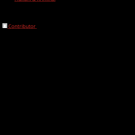
5 Fakta di Balik Temuan Mayat Wanita 
Contributor
October 21, 2025
Cimahi, HarianJabar.co
Kota Cimahi, dikejutkan 
pagi (20/10/2025). Perist
fakta penting yang berhas
1. Ditemukan oleh An
Korban yang diketahui b
Candra (35)
, sekitar pu
jasad sang ibu bersimbah
2. Polisi Langsung Ol
Pihak kepolisian dari
Polr