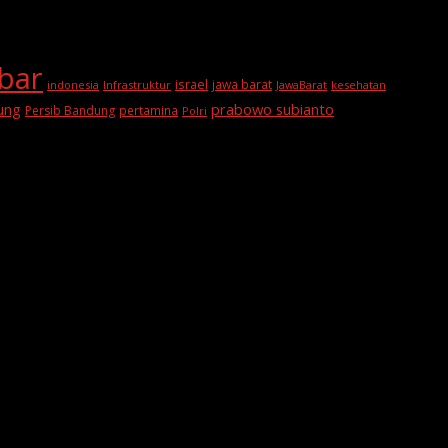
abar
israel
jawa barat
indonesia
Infrastruktur
JawaBarat
kesehatan
prabowo subianto
ung
Persib Bandung
pertamina
Polri