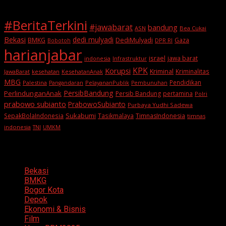
#BeritaTerkini
#jawabarat
bandung
ASN
Bea Cukai
Bekasi
dedi mulyadi
BMKG
DediMulyadi
Gaza
DPR RI
Bobotoh
harianjabar
israel
jawa barat
indonesia
Infrastruktur
KPK
Korupsi
Kriminal
Kriminalitas
JawaBarat
kesehatan
KesehatanAnak
MBG
Pendidikan
Palestina
PelayananPublik
Pangandaran
Pembunuhan
PersibBandung
PerlindunganAnak
Persib Bandung
pertamina
Polri
prabowo subianto
PrabowoSubianto
Purbaya Yudhi Sadewa
Sukabumi
SepakBolaIndonesia
Tasikmalaya
TimnasIndonesia
timnas
indonesia
TNI
UMKM
Categories
Bekasi
BMKG
Bogor Kota
Depok
Ekonomi & Bisnis
Film