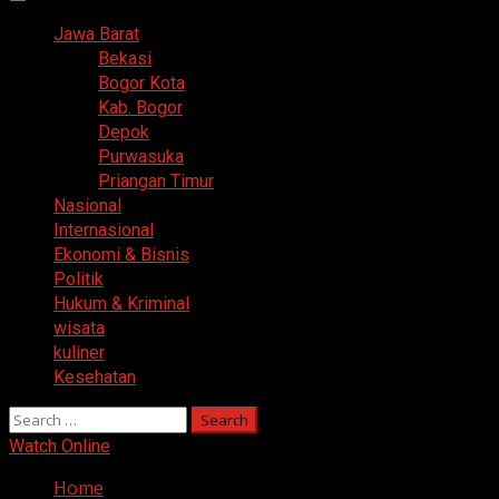
Primary
Menu
Jawa Barat
Bekasi
Bogor Kota
Kab. Bogor
Depok
Purwasuka
Priangan Timur
Nasional
Internasional
Ekonomi & Bisnis
Politik
Hukum & Kriminal
wisata
kuliner
Kesehatan
Search
for:
Watch Online
Home