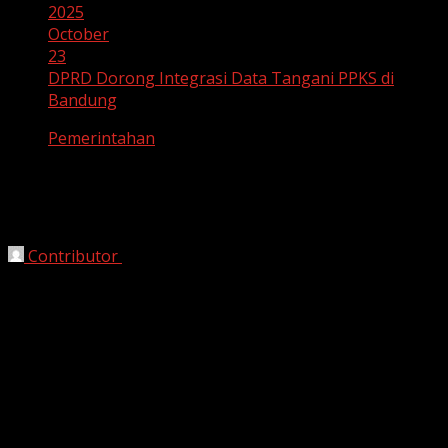
2025
October
23
DPRD Dorong Integrasi Data Tangani PPKS di
Bandung
Pemerintahan
DPRD Dorong Integrasi Data Tangani
PPKS di Bandung
Contributor
October 23, 2025
Bandung, HarianJabar.com
– Dewan Perwakilan Rakyat
Daerah (DPRD) Kota Bandung mendorong Pemerintah
Kota Bandung untuk memperkuat sistem integrasi data
dalam penanganan
Penyandang Permasalahan
Kesejahteraan Sosial (PPKS)
. Dorongan ini muncul
sebagai respon atas masih ditemukannya
ketidaksesuaian data dan tumpang tindih penerima