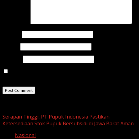
Comment
*
Name
*
Email
*
Website
Save my name, email, and website in this browser for
the next time I comment.
Related Stories
Serapan Tinggi, PT Pupuk Indonesia Pastikan
Ketersediaan Stok Pupuk Bersubsidi di Jawa Barat Aman
Nasional