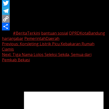
WhatsApp
Twitter
Telegram
Copy
Tags:
#BeritaTerkini
bantuan sosial
DPRDKotaBandung
Link
Share
harianjabar
PemerintahDaerah
Continue
Previous:
Korsleting Listrik Picu Kebakaran Rumah
Ciamis
Reading
Next:
Tiga Nama Lolos Seleksi Sekda, Semua dari
Pemkab Bekasi
Leave a Reply
Your email address will not be published.
Required fields
are marked
*