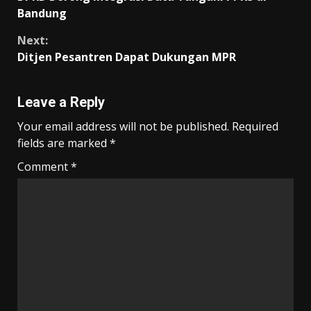
o
p
m
n
Reading
Bandung
k
p
k
Next:
Ditjen Pesantren Dapat Dukungan MPR
Leave a Reply
Your email address will not be published.
Required
fields are marked
*
Comment
*