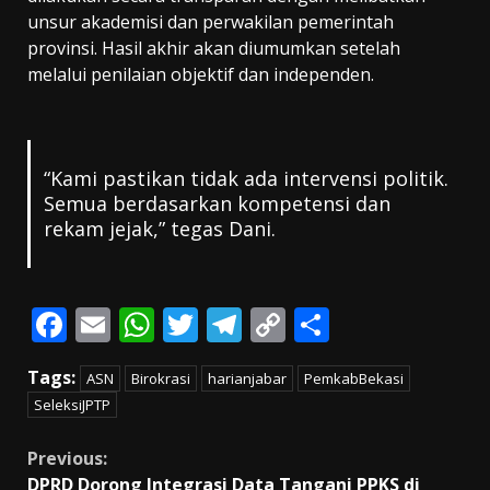
unsur akademisi dan perwakilan pemerintah
provinsi. Hasil akhir akan diumumkan setelah
melalui penilaian objektif dan independen.
“Kami pastikan tidak ada intervensi politik.
Semua berdasarkan kompetensi dan
rekam jejak,” tegas Dani.
F
E
W
T
T
C
S
ac
m
h
w
el
o
h
Tags:
ASN
Birokrasi
harianjabar
PemkabBekasi
e
ai
at
itt
e
p
ar
SeleksiJPTP
b
l
s
er
gr
y
e
o
A
a
Li
Continue
Previous:
DPRD Dorong Integrasi Data Tangani PPKS di