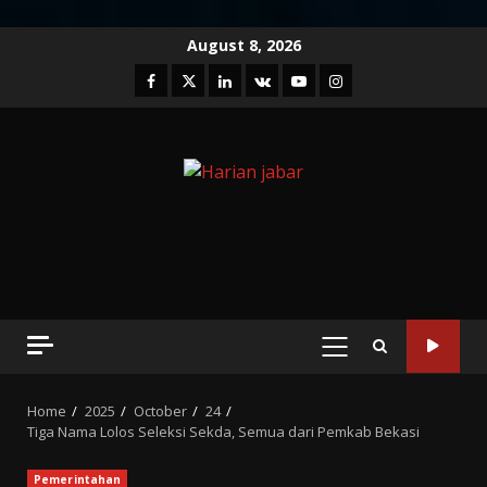
Skip
August 8, 2026
to
Facebook
Twitter
Linkedin
VK
Youtube
Instagram
content
PRIMARY
MENU
Home
2025
October
24
Tiga Nama Lolos Seleksi Sekda, Semua dari Pemkab Bekasi
Pemerintahan