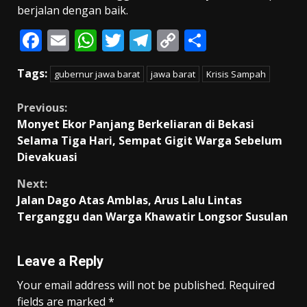
berjalan dengan baik.
F
E
W
T
T
C
S
ac
m
h
w
el
o
h
Tags:
gubernur jawa barat
jawa barat
Krisis Sampah
e
ai
at
itt
e
p
ar
b
l
s
er
gr
y
e
Continue
Previous:
o
A
a
Li
Monyet Ekor Panjang Berkeliaran di Bekasi
Reading
Selama Tiga Hari, Sempat Gigit Warga Sebelum
o
p
m
n
Dievakuasi
k
p
k
Next:
Jalan Dago Atas Amblas, Arus Lalu Lintas
Terganggu dan Warga Khawatir Longsor Susulan
Leave a Reply
Your email address will not be published.
Required
fields are marked
*