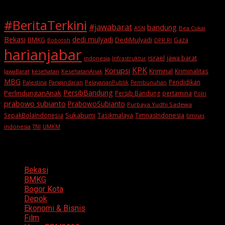
#BeritaTerkini
#jawabarat
bandung
ASN
Bea Cukai
Bekasi
dedi mulyadi
BMKG
DediMulyadi
Gaza
DPR RI
Bobotoh
harianjabar
israel
jawa barat
indonesia
Infrastruktur
KPK
Korupsi
Kriminal
Kriminalitas
JawaBarat
kesehatan
KesehatanAnak
MBG
Pendidikan
Palestina
PelayananPublik
Pangandaran
Pembunuhan
PersibBandung
PerlindunganAnak
Persib Bandung
pertamina
Polri
prabowo subianto
PrabowoSubianto
Purbaya Yudhi Sadewa
Sukabumi
SepakBolaIndonesia
Tasikmalaya
TimnasIndonesia
timnas
indonesia
TNI
UMKM
Categories
Bekasi
BMKG
Bogor Kota
Depok
Ekonomi & Bisnis
Film