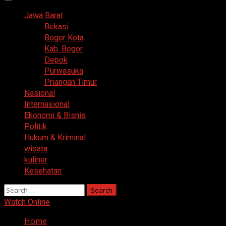
Primary
Menu
Jawa Barat
Bekasi
Bogor Kota
Kab. Bogor
Depok
Purwasuka
Priangan Timur
Nasional
Internasional
Ekonomi & Bisnis
Politik
Hukum & Kriminal
wisata
kuliner
Kesehatan
Search
for:
Watch Online
Home