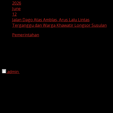
2026
June
12
Jalan Dago Atas Amblas, Arus Lalu Lintas
Terganggu dan Warga Khawatir Longsor Susulan
Pemerintahan
Jalan Dago Atas Amblas, Arus Lalu
Lintas Terganggu dan Warga Khawatir
Longsor Susulan
admin
June 12, 2026
HARIAN JABAR, BANDUNG
– Kondisi Jalan Ir H Djuanda
atau Jalan Dago Atas, Kota Bandung, menjadi perhatian
warga setelah sebagian badan jalan mengalami amblas
akibat longsor pada sisi tanah penahan jalan.
Peristiwa tersebut terjadi di jalur menuju kawasan Dago