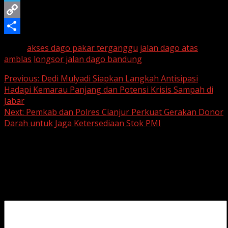
b
i
a
w
T
o
l
t
i
e
C
o
s
t
l
o
S
Tags:
akses dago pakar terganggu
jalan dago atas
k
A
t
e
p
h
amblas
longsor jalan dago bandung
p
e
g
y
a
Continue
Previous:
Dedi Mulyadi Siapkan Langkah Antisipasi
Hadapi Kemarau Panjang dan Potensi Krisis Sampah di
p
r
r
L
r
Reading
Jabar
a
i
e
Next:
Pemkab dan Polres Cianjur Perkuat Gerakan Donor
Darah untuk Jaga Ketersediaan Stok PMI
m
n
k
Leave a Reply
Your email address will not be published.
Required fields
are marked
*
Comment
*