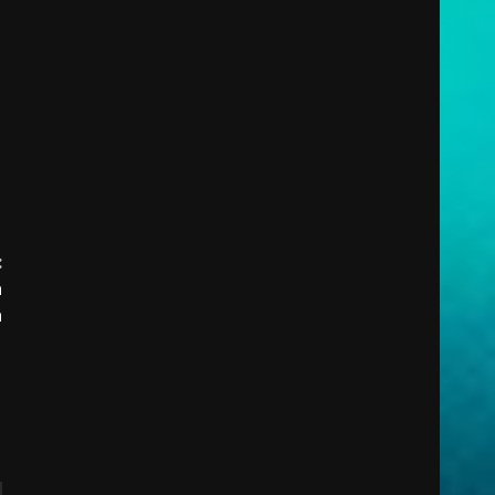
:
a
a