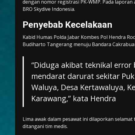
dengan nomor registrasi PK-WMP. Pada laporan a
BRO Skydive Indonesia.
Penyebab Kecelakaan
Kabid Humas Polda Jabar Kombes Pol Hendra Ro
Budiharto Tangerang menuju Bandara Cakrabuan
“Diduga akibat teknikal erro
mendarat darurat sekitar Pu
Waluya, Desa Kertawaluya, K
Karawang,” kata Hendra
Lima awak dalam pesawat ini dilaporkan selamat t
ditangani tim medis.