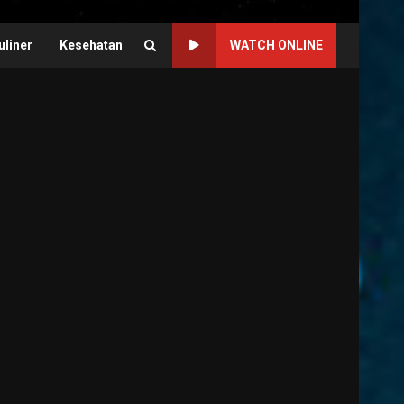
uliner
Kesehatan
WATCH ONLINE