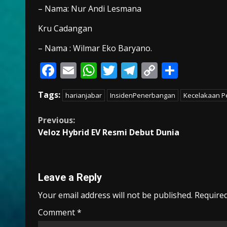
– Nama: Nur Andi Lesmana
Kru Cadangan
– Nama : Wilmar Eko Baryano.
F
E
W
T
T
C
S
ac
m
h
w
el
o
h
Tags:
harianjabar
InsidenPenerbangan
Kecelakaan P
e
ai
at
itt
e
p
ar
b
l
s
er
gr
y
e
Continue
Previous:
o
A
a
Li
Veloz Hybrid EV Resmi Debut Dunia
Reading
o
p
m
n
k
p
k
Leave a Reply
Your email address will not be published.
Required
Comment
*