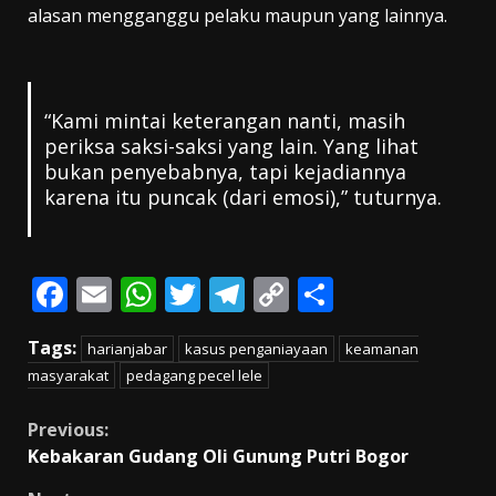
alasan mengganggu pelaku maupun yang lainnya.
“Kami mintai keterangan nanti, masih
periksa saksi-saksi yang lain. Yang lihat
bukan penyebabnya, tapi kejadiannya
karena itu puncak (dari emosi),” tuturnya.
F
E
W
T
T
C
S
ac
m
h
w
el
o
h
Tags:
harianjabar
kasus penganiayaan
keamanan
e
ai
at
itt
e
p
ar
masyarakat
pedagang pecel lele
b
l
s
er
gr
y
e
o
A
a
Li
Continue
Previous:
Kebakaran Gudang Oli Gunung Putri Bogor
o
p
m
n
Reading