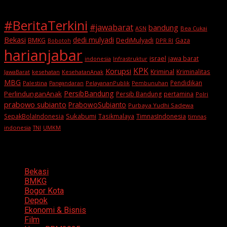
#BeritaTerkini
#jawabarat
bandung
ASN
Bea Cukai
Bekasi
dedi mulyadi
BMKG
DediMulyadi
Gaza
DPR RI
Bobotoh
harianjabar
israel
jawa barat
indonesia
Infrastruktur
KPK
Korupsi
Kriminal
Kriminalitas
JawaBarat
kesehatan
KesehatanAnak
MBG
Pendidikan
Palestina
PelayananPublik
Pangandaran
Pembunuhan
PersibBandung
PerlindunganAnak
Persib Bandung
pertamina
Polri
prabowo subianto
PrabowoSubianto
Purbaya Yudhi Sadewa
Sukabumi
SepakBolaIndonesia
Tasikmalaya
TimnasIndonesia
timnas
indonesia
TNI
UMKM
Categories
Bekasi
BMKG
Bogor Kota
Depok
Ekonomi & Bisnis
Film