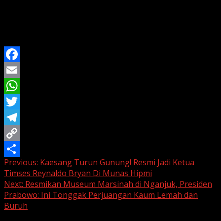
dunia usaha, yang berharap regulasi turunan dari skema
baru ini bisa segera terbit sebelum kuartal ketiga tahun
ini agar iklim investasi tetap kondusif di tengah defisit
anggaran yang sedang berjalan.
Facebook
Email
WhatsApp
Twitter
Telegram
Copy
Continue
Previous:
Kaesang Turun Gunung! Resmi Jadi Ketua
Link
Share
Timses Reynaldo Bryan Di Munas Hipmi
Reading
Next:
Resmikan Museum Marsinah di Nganjuk, Presiden
Prabowo: Ini Tonggak Perjuangan Kaum Lemah dan
Buruh