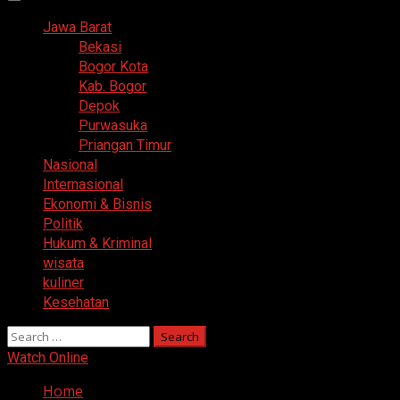
Primary
Menu
Jawa Barat
Bekasi
Bogor Kota
Kab. Bogor
Depok
Purwasuka
Priangan Timur
Nasional
Internasional
Ekonomi & Bisnis
Politik
Hukum & Kriminal
wisata
kuliner
Kesehatan
Search
for:
Watch Online
Home