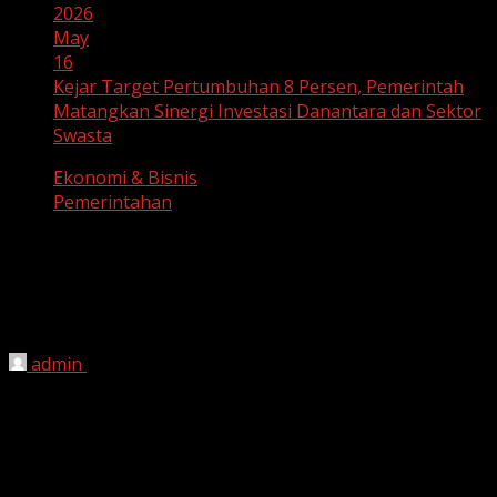
2026
May
16
Kejar Target Pertumbuhan 8 Persen, Pemerintah
Matangkan Sinergi Investasi Danantara dan Sektor
Swasta
Ekonomi & Bisnis
Pemerintahan
Kejar Target Pertumbuhan 8 Persen,
Pemerintah Matangkan Sinergi
Investasi Danantara dan Sektor Swasta
admin
May 16, 2026
HARIAN JABAR
– Guna merealisasikan target
pertumbuhan ekonomi nasional sebesar 8 persen yang
dicanangkan pemerintahan Presiden Prabowo Subianto,