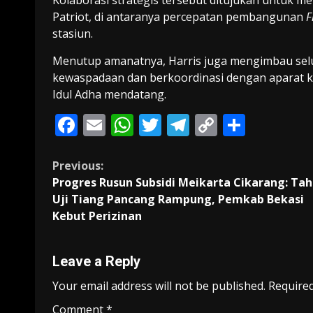
Kolaborasi strategis tersebut ditujukan untuk me
Patriot, di antaranya percepatan pembangunan
F
stasiun.
Menutup amanatnya, Harris juga mengimbau sel
kewaspadaan dan berkoordinasi dengan aparat 
Idul Adha mendatang.
F
E
W
T
T
C
S
ac
m
h
w
el
o
h
e
ai
at
itt
e
p
ar
Continue
Previous:
Progres Rusun Subsidi Meikarta Cikarang: Ta
b
l
s
er
gr
y
e
Reading
Uji Tiang Pancang Rampung, Pemkab Bekasi
o
A
a
Li
Kebut Perizinan
o
p
m
n
k
p
k
Leave a Reply
Your email address will not be published.
Required
Comment
*