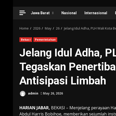
Jawa Barat
Nasional
Internasional
Home
2026
May
26
Jelang Idul Adha, PLH Wali Kota
Bekasi
Pemerintahan
Jelang Idul Adha, P
Tegaskan Penertiba
Antisipasi Limbah
admin
May 26, 2026
HARIAN JABAR,
BEKASI – Menjelang perayaan Hari
Abdul Harris Bobihoe, memberikan sejumlah inst