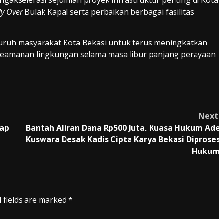
ngakselerasi sejumlah proyek infrastruktur penting di Kota
ly Over
Bulak Kapal serta perbaikan berbagai fasilitas
uruh masyarakat Kota Bekasi untuk terus meningkatkan
keamanan lingkungan selama masa libur panjang perayaan
Next
hap
Bantah Aliran Dana Rp500 Juta, Kuasa Hukum Ad
Kuswara Desak Kadis Cipta Karya Bekasi Diprose
Huku
 fields are marked
*