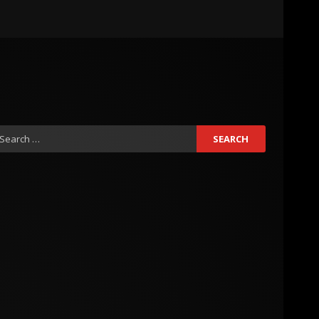
earch
r: