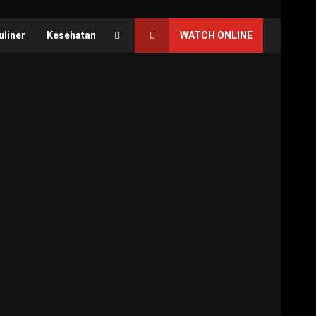
uliner
Kesehatan
WATCH ONLINE