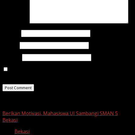
Comment
*
Name
*
Email
*
Website
Save my name, email, and website in this browser for
the next time I comment.
Related Stories
Berikan Motivasi, Mahasiswa UI Sambangi SMAN 5
Bekasi
Bekasi