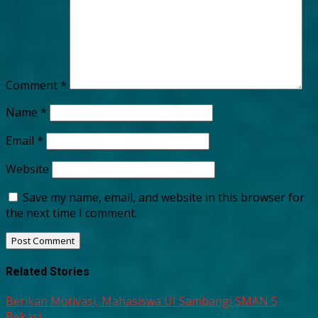
Comment
*
Name
*
Email
*
Website
Save my name, email, and website in this browser for
the next time I comment.
Related Stories
Berikan Motivasi, Mahasiswa UI Sambangi SMAN 5
Bekasi