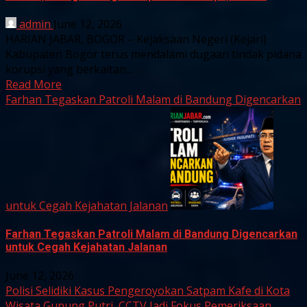
admin
June 12, 2026
HARIAN JABAR, BOGOR – Kejaksaan Negeri (Kejari)
Kabupaten Bogor terus mendalami dugaan tindak pidana
korupsi yang berkaitan...
Read More
Farhan Tegaskan Patroli Malam di Bandung Digencarkan
untuk Cegah Kejahatan Jalanan
Farhan Tegaskan Patroli Malam di Bandung Digencarkan
untuk Cegah Kejahatan Jalanan
June 12, 2026
Polisi Selidiki Kasus Pengeroyokan Satpam Kafe di Kota
Wisata Gunung Putri, CCTV Jadi Fokus Pemeriksaan