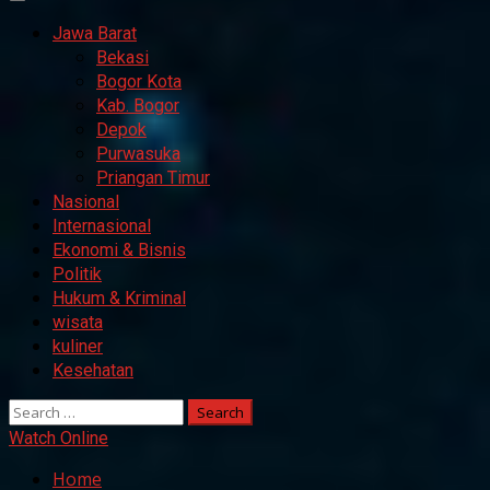
Primary
Menu
Jawa Barat
Bekasi
Bogor Kota
Kab. Bogor
Depok
Purwasuka
Priangan Timur
Nasional
Internasional
Ekonomi & Bisnis
Politik
Hukum & Kriminal
wisata
kuliner
Kesehatan
Search
for:
Watch Online
Home