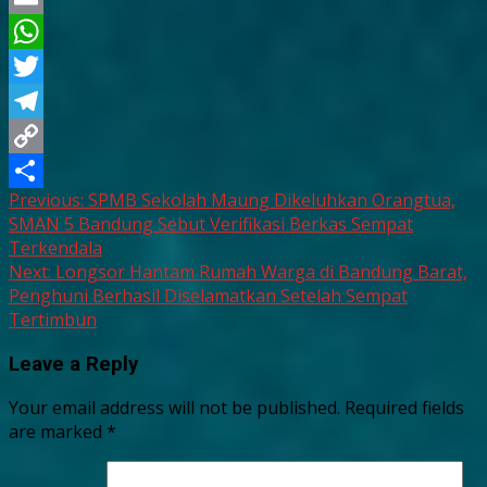
Email
WhatsApp
Twitter
Telegram
Copy
Continue
Previous:
SPMB Sekolah Maung Dikeluhkan Orangtua,
Link
Share
SMAN 5 Bandung Sebut Verifikasi Berkas Sempat
Reading
Terkendala
Next:
Longsor Hantam Rumah Warga di Bandung Barat,
Penghuni Berhasil Diselamatkan Setelah Sempat
Tertimbun
Leave a Reply
Your email address will not be published.
Required fields
are marked
*