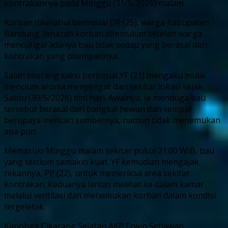
kontrakannya pada Minggu (31/5/2026) malam.
Korban diketahui berinisial DR (25), warga Kabupaten
Bandung. Jenazah korban ditemukan setelah warga
mencurigai adanya bau tidak sedap yang berasal dari
kontrakan yang ditempatinya.
Salah seorang saksi berinisial YF (21) mengaku mulai
mencium aroma menyengat dari sekitar lokasi sejak
Sabtu (30/5/2026) dini hari. Awalnya, ia menduga bau
tersebut berasal dari bangkai hewan dan sempat
berupaya mencari sumbernya, namun tidak menemukan
apa pun.
Memasuki Minggu malam sekitar pukul 21.00 WIB, bau
yang tercium semakin kuat. YF kemudian mengajak
rekannya, PP (22), untuk memeriksa area sekitar
kontrakan. Keduanya lantas melihat ke dalam kamar
melalui ventilasi dan menemukan korban dalam kondisi
tergeletak.
Kapolsek Cikarang Selatan AKP Erwin Setiawan