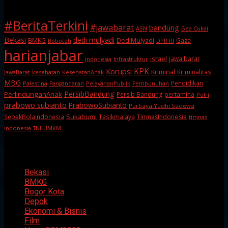
#BeritaTerkini
#jawabarat
bandung
ASN
Bea Cukai
Bekasi
dedi mulyadi
BMKG
DediMulyadi
Gaza
DPR RI
Bobotoh
harianjabar
israel
jawa barat
indonesia
Infrastruktur
KPK
Korupsi
Kriminal
Kriminalitas
JawaBarat
kesehatan
KesehatanAnak
MBG
Pendidikan
Palestina
PelayananPublik
Pangandaran
Pembunuhan
PersibBandung
PerlindunganAnak
Persib Bandung
pertamina
Polri
prabowo subianto
PrabowoSubianto
Purbaya Yudhi Sadewa
Sukabumi
SepakBolaIndonesia
Tasikmalaya
TimnasIndonesia
timnas
indonesia
TNI
UMKM
Categories
Bekasi
BMKG
Bogor Kota
Depok
Ekonomi & Bisnis
Film