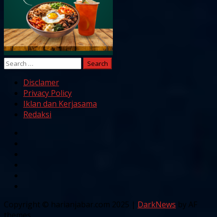
Search
for:
Disclamer
Privacy Policy
Iklan dan Kerjasama
Redaksi
Facebook
Twitter
Linkedin
VK
Youtube
Instagram
Copyright © harianjabar.com 2025
|
DarkNews
by AF
themes.