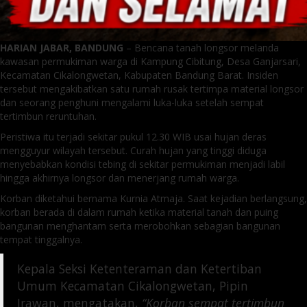
HARIAN JABAR, BANDUNG
– Bencana tanah longsor melanda
kawasan permukiman warga di Kampung Cibitung, Desa Ganjarsari,
Kecamatan Cikalongwetan, Kabupaten Bandung Barat. Insiden
tersebut mengakibatkan satu rumah rusak tertimpa material longsor
dan seorang penghuni mengalami luka-luka setelah sempat
tertimbun reruntuhan.
Peristiwa itu terjadi sekitar pukul 12.30 WIB usai hujan deras
mengguyur wilayah tersebut. Curah hujan yang tinggi diduga
menyebabkan kondisi tebing di sekitar permukiman menjadi labil
hingga akhirnya longsor dan menerjang rumah warga.
Korban diketahui bernama Kurnia Atmaja. Saat kejadian berlangsung,
korban berada di dalam rumah ketika material tanah dan puing
bangunan menghantam serta merobohkan sebagian bangunan
tempat tinggalnya.
Kepala Seksi Ketenteraman dan Ketertiban
Umum Kecamatan Cikalongwetan, Pipin
Irawan, mengatakan,
“Korban sempat tertimbun