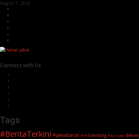
Skip
August 7, 2026
to
Facebook
content
Twitter
Linkedin
VK
Youtube
Instagram
Connect with Us
Facebook
Twitter
Linkedin
VK
Youtube
Instagram
Tags
#BeritaTerkini
#jawabarat
Bekasi
bandung
ASN
Bea Cukai