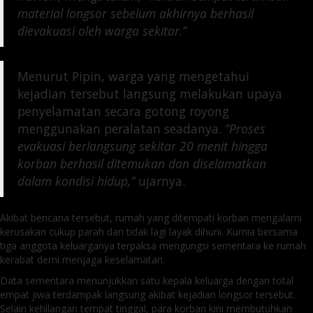
material longsor sebelum akhirnya berhasil
dievakuasi oleh warga sekitar.”
Menurut Pipin, warga yang mengetahui
kejadian tersebut langsung melakukan upaya
penyelamatan secara gotong royong
menggunakan peralatan seadanya.
“Proses
evakuasi berlangsung sekitar 20 menit hingga
korban berhasil ditemukan dan diselamatkan
dalam kondisi hidup,”
ujarnya.
Akibat bencana tersebut, rumah yang ditempati korban mengalami
kerusakan cukup parah dan tidak lagi layak dihuni. Kurnia bersama
tiga anggota keluarganya terpaksa mengungsi sementara ke rumah
kerabat demi menjaga keselamatan.
Data sementara menunjukkan satu kepala keluarga dengan total
empat jiwa terdampak langsung akibat kejadian longsor tersebut.
Selain kehilangan tempat tinggal, para korban kini membutuhkan