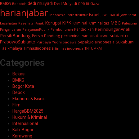
dedi mulyadi
BMKG
DediMulyadi
Gaza
DPR RI
Bobotoh
harianjabar
israel
jawa barat
indonesia
Infrastruktur
JawaBarat
KPK
Korupsi
MBG
Kriminal
Kriminalitas
kesehatan
KesehatanAnak
Palestina
PerlindunganAnak
Pendidikan
PelayananPublik
Pangandaran
Pembunuhan
prabowo subianto
PersibBandung
Persib Bandung
pertamina
Polri
PrabowoSubianto
Sukabumi
SepakBolaIndonesia
Purbaya Yudhi Sadewa
Tasikmalaya
TimnasIndonesia
timnas indonesia
TNI
UMKM
Categories
Bekasi
BMKG
Bogor Kota
Depok
Ekonomi & Bisnis
Film
HargaBBM2025
Hukum & Kriminal
Internasional
Kab. Bogor
Karawang