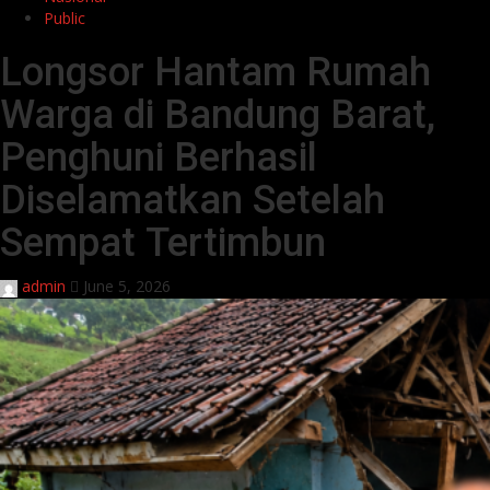
Public
Longsor Hantam Rumah
Warga di Bandung Barat,
Penghuni Berhasil
Diselamatkan Setelah
Sempat Tertimbun
admin
June 5, 2026