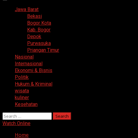
Primary
Menu
Jawa Barat
Bekasi
Bogor Kota
Kab. Bogor
Depok
Purwasuka
Priangan Timur
Nasional
Internasional
Ekonomi & Bisnis
Politik
Hukum & Kriminal
wisata
kuliner
Kesehatan
Search
for:
Watch Online
Home