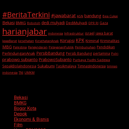
#BeritaTerkini
#jawabarat
bandung
ASN
Bea Cukai
Bekasi
dedi mulyadi
BMKG
DediMulyadi
Gaza
DPR RI
Bobotoh
harianjabar
israel
jawa barat
indonesia
Infrastruktur
KPK
Korupsi
Kriminal
Kriminalitas
JawaBarat
kesehatan
KesehatanAnak
MBG
Pendidikan
Palestina
PelayananPublik
Pangandaran
Pembunuhan
PersibBandung
PerlindunganAnak
Persib Bandung
pertamina
Polri
prabowo subianto
PrabowoSubianto
Purbaya Yudhi Sadewa
Sukabumi
SepakBolaIndonesia
Tasikmalaya
TimnasIndonesia
timnas
indonesia
TNI
UMKM
Categories
Bekasi
BMKG
Bogor Kota
Depok
Ekonomi & Bisnis
Film