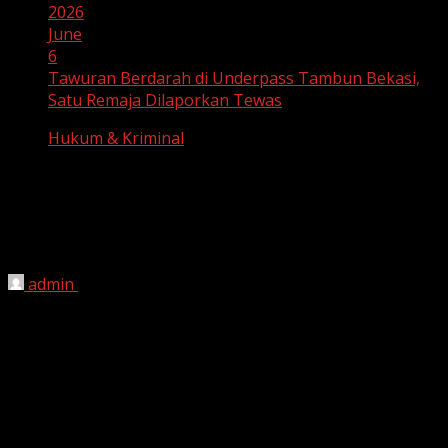
2026
June
6
Tawuran Berdarah di Underpass Tambun Bekasi,
Satu Remaja Dilaporkan Tewas
Hukum & Kriminal
Tawuran Berdarah di Underpass
Tambun Bekasi, Satu Remaja
Dilaporkan Tewas
admin
June 6, 2026
HARIAN JABAR, BEKASI
– Aksi tawuran antar kelompok
remaja kembali terjadi di Kabupaten Bekasi. Peristiwa
berdarah tersebut terjadi di kawasan Underpass
Tambun, Desa Mekarsari, Kecamatan Tambun Selatan,
pada Jumat (5/6/2026) dini hari.