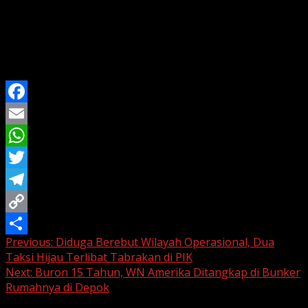
di balik peristiwa tersebut serta mencegah aksi tawuran
serupa yang kerap meresahkan warga.
Harian Jabar masih menunggu informasi resmi dari pihak
kepolisian terkait perkembangan penanganan kasus ini.
Facebook
Email
WhatsApp
Twitter
Telegram
Copy
Continue
Previous:
Diduga Berebut Wilayah Operasional, Dua
Link
Share
Taksi Hijau Terlibat Tabrakan di PIK
Reading
Next:
Buron 15 Tahun, WN Amerika Ditangkap di Bunker
Rumahnya di Depok