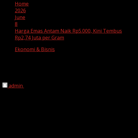
Home
2026
June
8
Harga Emas Antam Naik Rp5.000, Kini Tembus
Rp2,74 Juta per Gram
Ekonomi & Bisnis
Harga Emas Antam Naik Rp5.000, Kini
Tembus Rp2,74 Juta per Gram
admin
June 8, 2026
HARIAN JABAR, JAKARTA
– Harga emas batangan PT
Aneka Tambang Tbk (Antam) kembali mengalami
kenaikan pada perdagangan hari ini. Berdasarkan data
yang dipublikasikan melalui laman resmi Logam Mulia,
harga emas Antam naik Rp5.000 per gram dibandingkan
hari sebelumnya.