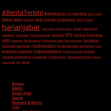
#BeritaTerkini
#jawabarat
bandung
ASN
Bea Cukai
Bekasi
dedi mulyadi
BMKG
DediMulyadi
Gaza
DPR RI
Bobotoh
harianjabar
israel
jawa barat
indonesia
Infrastruktur
KPK
Korupsi
Kriminal
Kriminalitas
JawaBarat
kesehatan
KesehatanAnak
MBG
Pendidikan
Palestina
PelayananPublik
Pangandaran
Pembunuhan
PersibBandung
PerlindunganAnak
Persib Bandung
pertamina
Polri
prabowo subianto
PrabowoSubianto
Purbaya Yudhi Sadewa
Sukabumi
SepakBolaIndonesia
Tasikmalaya
TimnasIndonesia
timnas
indonesia
TNI
UMKM
Categories
Bekasi
BMKG
Bogor Kota
Depok
Ekonomi & Bisnis
Film