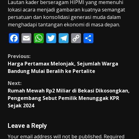
Lautan kader berseragam HIPMI yang memenuhi
lokasi acara menjadi gambaran kuatnya semangat
persatuan dan konsolidasi generasi muda dalam
menghadapi tantangan ekonomi di masa depan.
F
E
W
T
T
C
S
ac
m
h
w
el
o
h
e
ai
at
itt
e
p
ar
Continue
Previous:
Harga Pertamax Melonjak, Sejumlah Warga
b
l
s
er
gr
y
e
Reading
Bandung Mulai Beralih ke Pertalite
o
A
a
Li
Next:
o
p
m
n
Rumah Mewah Rp2 Miliar di Bekasi Dikosongkan,
k
p
k
Pengembang Sebut Pemilik Menunggak KPR
Sejak 2024
Leave a Reply
Your email address will not be published.
Required