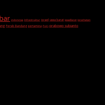
abar
israel
jawa barat
indonesia
Infrastruktur
JawaBarat
kesehatan
prabowo subianto
ung
Persib Bandung
pertamina
Polri