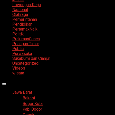
Lowongan Kerja
Nasional
Olahraga
Pemerintahan
Pendidikan
PertamaxNaik
Politik
PrakiraanCuaca
Priangan Timur
Public
Purwasuka
Sukabumi dan Cianjur
Uncategorized
Videos
wisata
Primary
Menu
Jawa Barat
Bekasi
Bogor Kota
Kab. Bogor
Depok