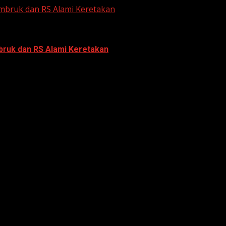
bruk dan RS Alami Keretakan
ruk dan RS Alami Keretakan
bumi yang mengguncang Kabupaten Bandung sejak Rabu (19
n geser aktif yang membentang sepanjang sekitar 29 kilom