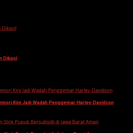
 Dikpol
n Dikpol
 (KPU) Kota Bekasi, Ali Syaifa, mengajak anak muda...
unmori Kini Jadi Wadah Penggemar Harley-Davidson
unmori Kini Jadi Wadah Penggemar Harley-Davidson
n Stok Pupuk Bersubsidi di Jawa Barat Aman