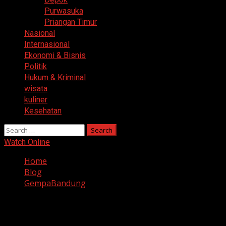
Purwasuka
Priangan Timur
Nasional
Internasional
Ekonomi & Bisnis
Politik
Hukum & Kriminal
wisata
kuliner
Kesehatan
Search
for:
Watch Online
Home
Blog
GempaBandung
GempaBandung