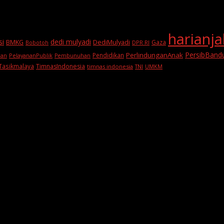
harianj
si
dedi mulyadi
BMKG
DediMulyadi
Gaza
DPR RI
Bobotoh
PersibBand
PerlindunganAnak
Pendidikan
PelayananPublik
ran
Pembunuhan
Tasikmalaya
TimnasIndonesia
timnas indonesia
TNI
UMKM