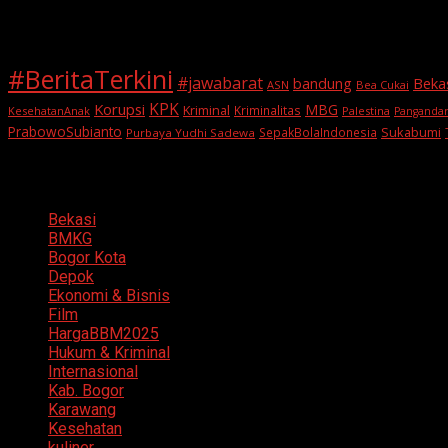
Tags
#BeritaTerkini
#jawabarat
Beka
bandung
ASN
Bea Cukai
KPK
Korupsi
MBG
Kriminal
Kriminalitas
KesehatanAnak
Palestina
Panganda
PrabowoSubianto
Sukabumi
SepakBolaIndonesia
Purbaya Yudhi Sadewa
Categories
Bekasi
BMKG
Bogor Kota
Depok
Ekonomi & Bisnis
Film
HargaBBM2025
Hukum & Kriminal
Internasional
Kab. Bogor
Karawang
Kesehatan
kuliner