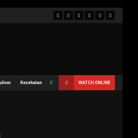
Facebook
Twitter
Linkedin
VK
Youtube
Instagram
uliner
Kesehatan
WATCH ONLINE