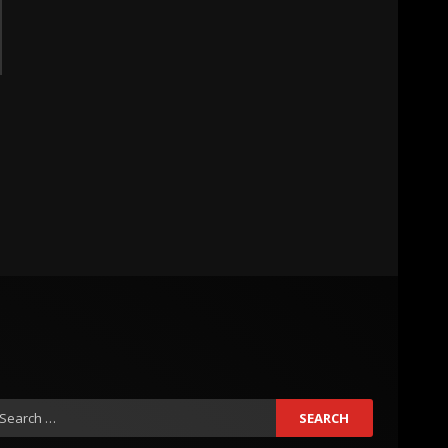
earch
r: