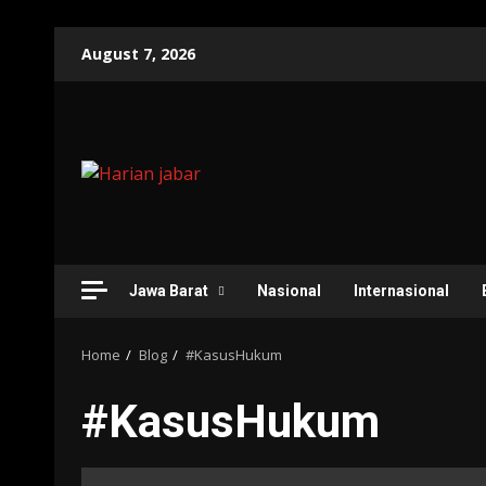
Skip
August 7, 2026
to
content
Jawa Barat
Nasional
Internasional
Home
Blog
#KasusHukum
#KasusHukum