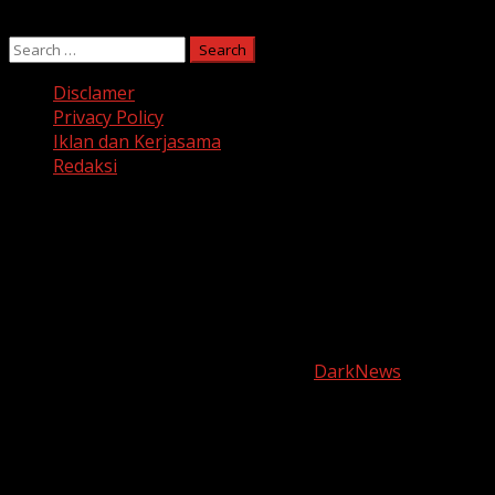
Search
for:
Disclamer
Privacy Policy
Iklan dan Kerjasama
Redaksi
Facebook
Twitter
Linkedin
VK
Youtube
Instagram
Copyright © harianjabar.com 2025
|
DarkNews
by AF
themes.