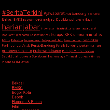
#BeritaTerkini
#jawabarat
bandung
ASN
Bea Cukai
Bekasi
dedi mulyadi
BMKG
DediMulyadi
Gaza
DPR RI
Bobotoh
harianjabar
israel
jawa barat
indonesia
Infrastruktur
KPK
Korupsi
Kriminal
Kriminalitas
JawaBarat
kesehatan
KesehatanAnak
MBG
Pendidikan
Palestina
PelayananPublik
Pangandaran
Pembunuhan
PersibBandung
PerlindunganAnak
Persib Bandung
pertamina
Polri
prabowo subianto
PrabowoSubianto
Purbaya Yudhi Sadewa
Sukabumi
SepakBolaIndonesia
Tasikmalaya
TimnasIndonesia
timnas
indonesia
TNI
UMKM
Categories
Bekasi
BMKG
Bogor Kota
Depok
Ekonomi & Bisnis
Film