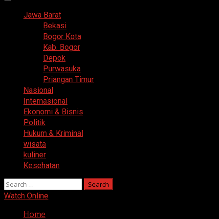
Primary
Menu
Jawa Barat
Bekasi
Bogor Kota
Kab. Bogor
Depok
Purwasuka
Priangan Timur
Nasional
Internasional
Ekonomi & Bisnis
Politik
Hukum & Kriminal
wisata
kuliner
Kesehatan
Search
for:
Watch Online
Home