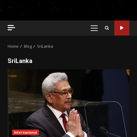
PRIMARY
MENU
Home
Blog
SriLanka
SriLanka
Internasional