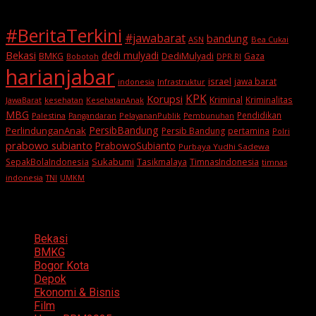
#BeritaTerkini
#jawabarat
bandung
ASN
Bea Cukai
Bekasi
dedi mulyadi
BMKG
DediMulyadi
Gaza
DPR RI
Bobotoh
harianjabar
israel
jawa barat
indonesia
Infrastruktur
KPK
Korupsi
Kriminal
Kriminalitas
JawaBarat
kesehatan
KesehatanAnak
MBG
Pendidikan
Palestina
PelayananPublik
Pangandaran
Pembunuhan
PersibBandung
PerlindunganAnak
Persib Bandung
pertamina
Polri
prabowo subianto
PrabowoSubianto
Purbaya Yudhi Sadewa
Sukabumi
SepakBolaIndonesia
Tasikmalaya
TimnasIndonesia
timnas
indonesia
TNI
UMKM
Categories
Bekasi
BMKG
Bogor Kota
Depok
Ekonomi & Bisnis
Film