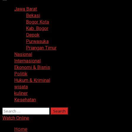
Primary
Menu
Jawa Barat
Bekasi
Bogor Kota
Kab. Bogor
Depok
Purwasuka
Priangan Timur
Nasional
Internasional
Ekonomi & Bisnis
Politik
Hukum & Kriminal
wisata
kuliner
Kesehatan
Search
for:
Watch Online
Home