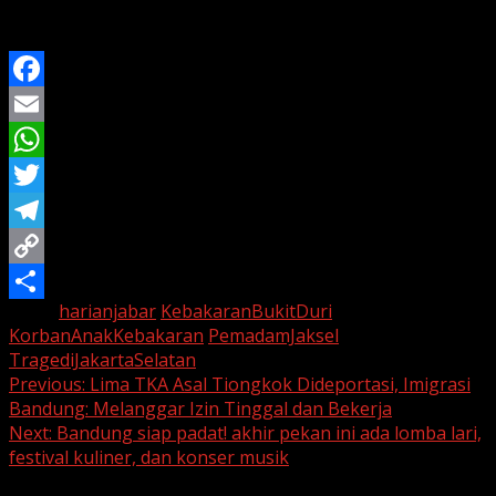
tengah kota yang padat dan penuh risiko?
Facebook
Email
WhatsApp
Twitter
Telegram
Copy
Tags:
harianjabar
KebakaranBukitDuri
Link
Share
KorbanAnakKebakaran
PemadamJaksel
TragediJakartaSelatan
Continue
Previous:
Lima TKA Asal Tiongkok Dideportasi, Imigrasi
Bandung: Melanggar Izin Tinggal dan Bekerja
Reading
Next:
Bandung siap padat! akhir pekan ini ada lomba lari,
festival kuliner, dan konser musik