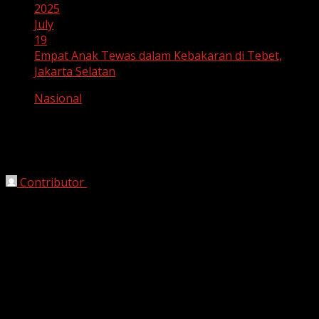
2025
July
19
Empat Anak Tewas dalam Kebakaran di Tebet,
Jakarta Selatan
Nasional
Empat Anak Tewas dalam Kebakaran di
Tebet, Jakarta Selatan
Contributor
July 19, 2025
Jakarta, 19 Juli 2025
— Duka mendalam menyelimuti
warga
Jalan Kutilang 28, RT 02 RW 02, Kelurahan Bukit
Duri, Kecamatan Tebet, Jakarta Selatan
, setelah
peristiwa kebakaran tragis yang terjadi pada Sabtu pagi
sekitar pukul 06.21 WIB. Dalam peristiwa memilukan
tersebut,
empat anak kecil meninggal dunia
karena
terjebak api di lantai dua rumah mereka yang terbakar.