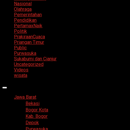
Nasional
Olahraga
Pemerintahan
Pendidikan
PertamaxNaik
Politik
PrakiraanCuaca
Priangan Timur
Public
Purwasuka
Sukabumi dan Cianjur
Uncategorized
Videos
wisata
Primary
Menu
Jawa Barat
Bekasi
Bogor Kota
Kab. Bogor
Depok
Purwasuka