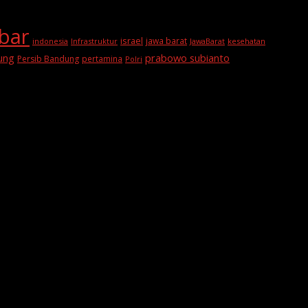
abar
israel
jawa barat
indonesia
Infrastruktur
JawaBarat
kesehatan
prabowo subianto
ung
Persib Bandung
pertamina
Polri