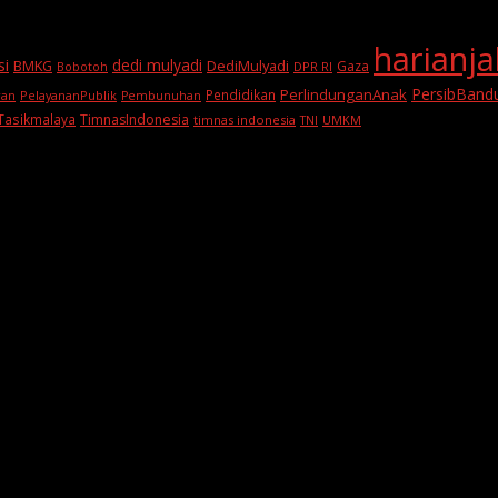
harianj
si
dedi mulyadi
BMKG
DediMulyadi
Gaza
DPR RI
Bobotoh
PersibBand
PerlindunganAnak
Pendidikan
PelayananPublik
ran
Pembunuhan
Tasikmalaya
TimnasIndonesia
timnas indonesia
TNI
UMKM