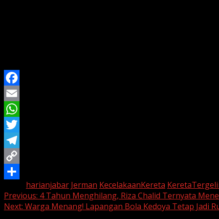
Kecelakaan ini menjadi pengingat akan pentingnya pemeli
geografis tinggi.
Warga lokal dan relawan juga terlihat membantu evakuasi
pegunungan tersebut.
Facebook
Email
WhatsApp
Twitter
Telegram
Copy
Tags:
harianjabar
Jerman
KecelakaanKereta
KeretaTergeli
Link
Share
Continue
Previous:
4 Tahun Menghilang, Riza Chalid Ternyata Menet
Next:
Warga Menang! Lapangan Bola Kedoya Tetap Jadi R
Reading