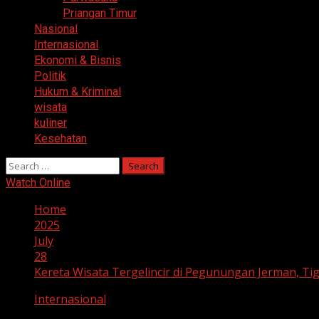
Priangan Timur
Nasional
Internasional
Ekonomi & Bisnis
Politik
Hukum & Kriminal
wisata
kuliner
Kesehatan
Search
for:
Watch Online
Home
2025
July
28
Kereta Wisata Tergelincir di Pegunungan Jerman, T
Internasional