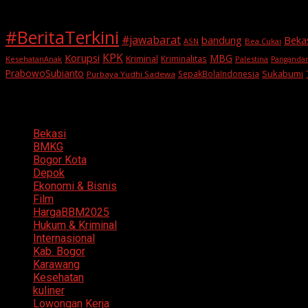
#BeritaTerkini
#jawabarat
Beka
bandung
ASN
Bea Cukai
KPK
Korupsi
MBG
Kriminal
Kriminalitas
KesehatanAnak
Palestina
Panganda
PrabowoSubianto
Sukabumi
SepakBolaIndonesia
Purbaya Yudhi Sadewa
Categories
Bekasi
BMKG
Bogor Kota
Depok
Ekonomi & Bisnis
Film
HargaBBM2025
Hukum & Kriminal
Internasional
Kab. Bogor
Karawang
Kesehatan
kuliner
Lowongan Kerja