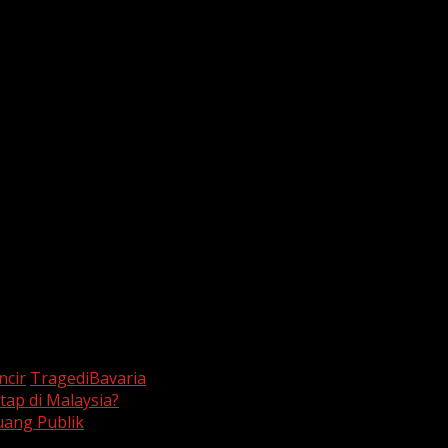
haraan dan pengawasan rutin terhadap jalur transportasi p
 korban dari lokasi kejadian, menunjukkan solidaritas di
ncir
TragediBavaria
ap di Malaysia?
uang Publik