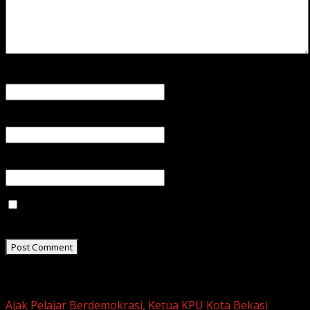
Name
*
Email
*
Website
Save my name, email, and website in this browser for
the next time I comment.
Related Stories
Ajak Pelajar Berdemokrasi, Ketua KPU Kota Bekasi