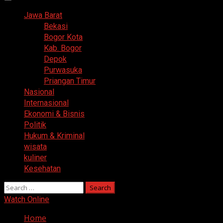
Primary
Menu
Jawa Barat
Bekasi
Bogor Kota
Kab. Bogor
Depok
Purwasuka
Priangan Timur
Nasional
Internasional
Ekonomi & Bisnis
Politik
Hukum & Kriminal
wisata
kuliner
Kesehatan
Search
for:
Watch Online
Home