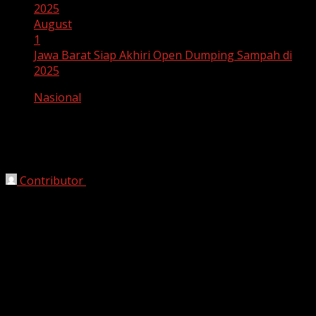
2025
August
1
Jawa Barat Siap Akhiri Open Dumping Sampah di
2025
Nasional
Jawa Barat Siap Akhiri Open Dumping
Sampah di 2025
Contributor
August 1, 2025
Bandung, Harianjabar.com —
Pemerintah Provinsi
Jawa Barat
menargetkan untuk
menghentikan seluruh
praktik open dumping
atau pembuangan sampah
terbuka tanpa pengelolaan pada tahun
2025
. Target ini
sejalan dengan komitmen nasional untuk mengelola
sampah secara berkelanjutan dan mencegah dampak
lingkungan yang lebih luas.