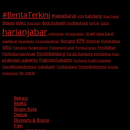
#BeritaTerkini
#jawabarat
bandung
ASN
Bea Cukai
Bekasi
dedi mulyadi
BMKG
DediMulyadi
Gaza
DPR RI
Bobotoh
harianjabar
israel
jawa barat
indonesia
Infrastruktur
KPK
Korupsi
Kriminal
Kriminalitas
JawaBarat
kesehatan
KesehatanAnak
MBG
Pendidikan
Palestina
PelayananPublik
Pangandaran
Pembunuhan
PersibBandung
PerlindunganAnak
Persib Bandung
pertamina
Polri
prabowo subianto
PrabowoSubianto
Purbaya Yudhi Sadewa
Sukabumi
SepakBolaIndonesia
Tasikmalaya
TimnasIndonesia
timnas
indonesia
TNI
UMKM
Categories
Bekasi
BMKG
Bogor Kota
Depok
Ekonomi & Bisnis
Film