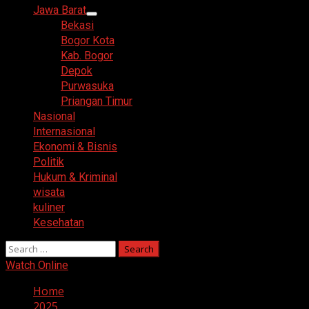
Menu
Jawa Barat
Bekasi
Bogor Kota
Kab. Bogor
Depok
Purwasuka
Priangan Timur
Nasional
Internasional
Ekonomi & Bisnis
Politik
Hukum & Kriminal
wisata
kuliner
Kesehatan
Search
for:
Watch Online
Home
2025