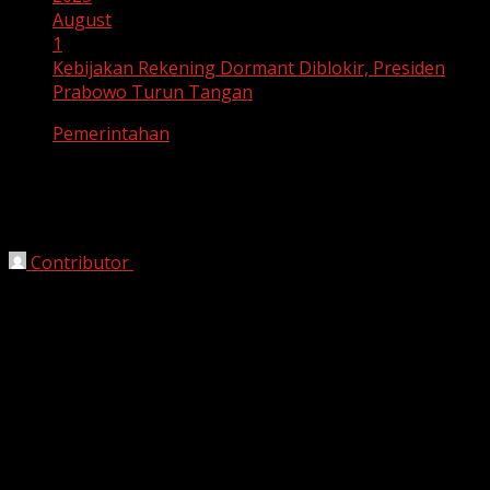
August
1
Kebijakan Rekening Dormant Diblokir, Presiden
Prabowo Turun Tangan
Pemerintahan
Kebijakan Rekening Dormant Diblokir,
Presiden Prabowo Turun Tangan
Contributor
August 1, 2025
Jakarta, Harianjabar.com —
Presiden
Prabowo
Subianto
memanggil
Kepala Pusat Pelaporan dan
Analisis Transaksi Keuangan (PPATK)
,
Ivan
Yustiavandana
, serta
Gubernur Bank Indonesia
,
Perry
Warjiyo
, ke
Istana Kepresidenan
pada
Rabu, 30 Juli
2025
. Pertemuan ini digelar untuk membahas polemik
pemblokiran rekening
dormant
atau tidak aktif, yang