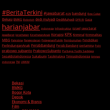
#BeritaTerkini
#jawabarat
bandung
ASN
Bea Cukai
Bekasi
dedi mulyadi
BMKG
DediMulyadi
Gaza
DPR RI
Bobotoh
harianjabar
israel
jawa barat
indonesia
Infrastruktur
KPK
Korupsi
Kriminal
Kriminalitas
JawaBarat
kesehatan
KesehatanAnak
MBG
Pendidikan
Palestina
PelayananPublik
Pangandaran
Pembunuhan
PersibBandung
PerlindunganAnak
Persib Bandung
pertamina
Polri
prabowo subianto
PrabowoSubianto
Purbaya Yudhi Sadewa
Sukabumi
SepakBolaIndonesia
Tasikmalaya
TimnasIndonesia
timnas
indonesia
TNI
UMKM
Categories
Bekasi
BMKG
Bogor Kota
Depok
Ekonomi & Bisnis
Film