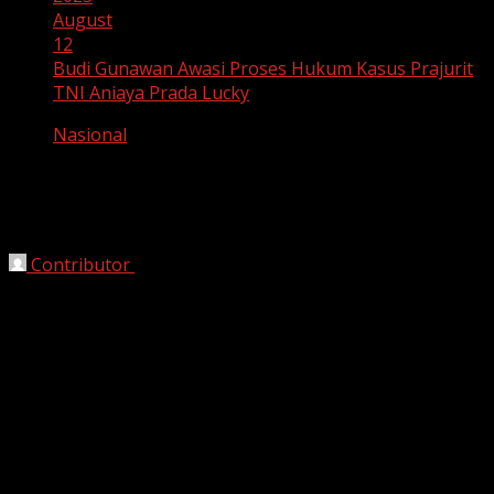
August
12
Budi Gunawan Awasi Proses Hukum Kasus Prajurit
TNI Aniaya Prada Lucky
Nasional
Budi Gunawan Awasi Proses Hukum
Kasus Prajurit TNI Aniaya Prada Lucky
Contributor
August 12, 2025
Jakarta, HrianJabar.com
– Kepala Badan Intelijen
Negara (BIN),
Jenderal (Purn) Budi Gunawan
, angkat
suara sekaligus turut mengawasi secara ketat proses
hukum atas kasus tragis yang menimpa
Prada Lucky
Yauri
, prajurit TNI yang meninggal dunia diduga akibat
dianiaya oleh rekan-rekan sesama prajurit di lingkungan
militer.