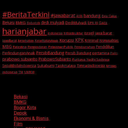
#BeritaTerkini
#jawabarat
bandung
ASN
Bea Cukai
Bekasi
dedi mulyadi
BMKG
DediMulyadi
Gaza
DPR RI
Bobotoh
harianjabar
israel
jawa barat
indonesia
Infrastruktur
KPK
Korupsi
Kriminal
Kriminalitas
JawaBarat
kesehatan
KesehatanAnak
MBG
Pendidikan
Palestina
PelayananPublik
Pangandaran
Pembunuhan
PersibBandung
PerlindunganAnak
Persib Bandung
pertamina
Polri
prabowo subianto
PrabowoSubianto
Purbaya Yudhi Sadewa
Sukabumi
SepakBolaIndonesia
Tasikmalaya
TimnasIndonesia
timnas
indonesia
TNI
UMKM
Categories
Bekasi
BMKG
Bogor Kota
Depok
Ekonomi & Bisnis
Film