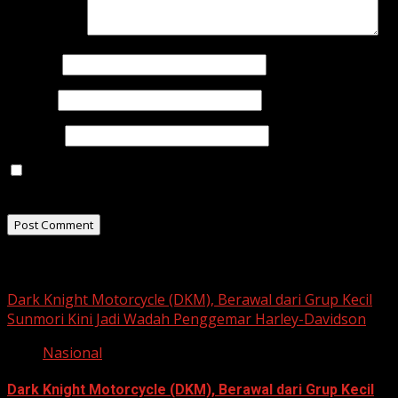
Comment
*
Name
*
Email
*
Website
Save my name, email, and website in this browser for
the next time I comment.
Related Stories
Dark Knight Motorcycle (DKM), Berawal dari Grup Kecil
Sunmori Kini Jadi Wadah Penggemar Harley-Davidson
Nasional
Dark Knight Motorcycle (DKM), Berawal dari Grup Kecil