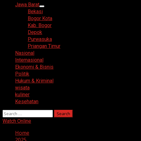
Menu
Jawa Barat
Bekasi
Bogor Kota
Kab. Bogor
Depok
Purwasuka
Priangan Timur
Nasional
Internasional
Ekonomi & Bisnis
Politik
Hukum & Kriminal
wisata
kuliner
Kesehatan
Search
for:
Watch Online
Home
2025