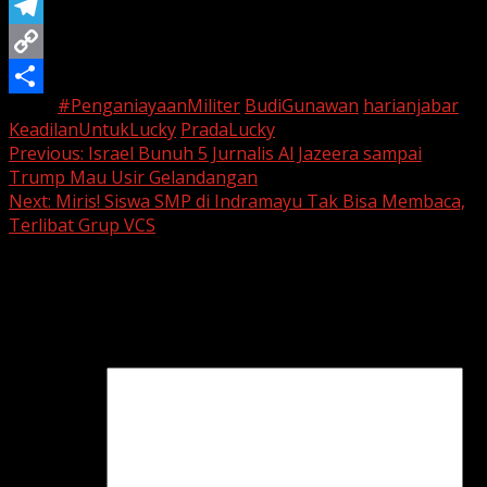
Twitter
Telegram
Copy
Tags:
#PenganiayaanMiliter
BudiGunawan
harianjabar
Link
Share
KeadilanUntukLucky
PradaLucky
Continue
Previous:
Israel Bunuh 5 Jurnalis Al Jazeera sampai
Trump Mau Usir Gelandangan
Reading
Next:
Miris! Siswa SMP di Indramayu Tak Bisa Membaca,
Terlibat Grup VCS
Leave a Reply
Your email address will not be published.
Required fields
are marked
*