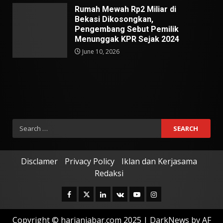
Rumah Mewah Rp2 Miliar di
Bekasi Dikosongkan,
Pengembang Sebut Pemilik
Menunggak KPR Sejak 2024
June 10, 2026
Search
for:
Disclamer
Privacy Policy
Iklan dan Kerjasama
Redaksi
Facebook
Twitter
Linkedin
VK
Youtube
Instagram
Copyright © harianjabar.com 2025
|
DarkNews
by AF