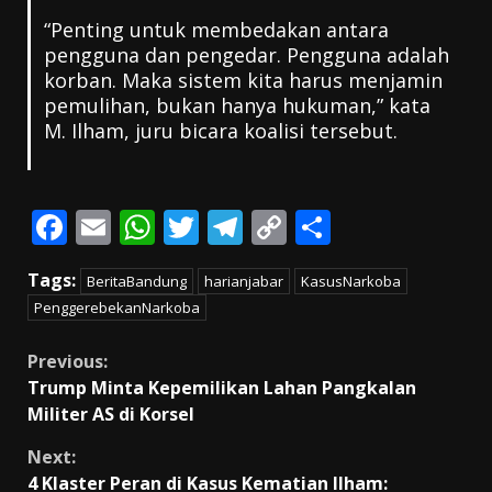
“Penting untuk membedakan antara
pengguna dan pengedar. Pengguna adalah
korban. Maka sistem kita harus menjamin
pemulihan, bukan hanya hukuman,” kata
M. Ilham, juru bicara koalisi tersebut.
F
E
W
T
T
C
S
ac
m
h
w
el
o
h
Tags:
BeritaBandung
harianjabar
KasusNarkoba
e
ai
at
itt
e
p
ar
PenggerebekanNarkoba
b
l
s
er
gr
y
e
o
A
a
Li
Continue
Previous:
Trump Minta Kepemilikan Lahan Pangkalan
o
p
m
n
Reading
Militer AS di Korsel
k
p
k
Next:
4 Klaster Peran di Kasus Kematian Ilham: