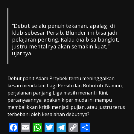
“Debut selalu penuh tekanan, apalagi di
klub sebesar Persib. Blunder ini bisa jadi
pelajaran penting. Kalau dia bisa bangkit,
justru mentalnya akan semakin kuat,”
ujarnya.
Debut pahit Adam Przybek tentu meninggalkan
kesan mendalam bagi Persib dan Bobotoh. Namun,
perjalanan panjang Liga masih menanti. Kini,
pertanyaannya: apakah kiper muda ini mampu
membalikkan kritik menjadi pujian, atau justru terus
terbebani oleh kesalahan debutnya?
F
E
W
T
T
C
S