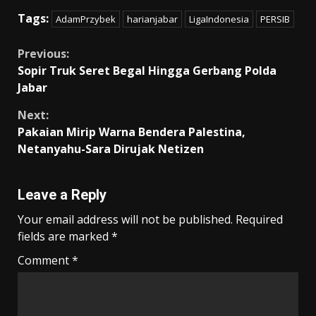
ac
m
h
w
el
o
h
Tags:
AdamPrzybek
harianjabar
LigaIndonesia
PERSIB
e
ai
at
itt
e
p
ar
b
l
s
er
gr
y
e
Continue
Previous:
o
A
a
Li
Sopir Truk Seret Begal Hingga Gerbang Polda
Reading
Jabar
o
p
m
n
k
p
k
Next:
Pakaian Mirip Warna Bendera Palestina,
Netanyahu-Sara Dirujak Netizen
Leave a Reply
Your email address will not be published.
Required
fields are marked
*
Comment
*