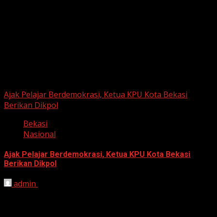
June 11, 2026
Berita Nasional
Ajak Pelajar Berdemokrasi, Ketua KPU Kota Bekasi
Berikan Dikpol
Bekasi
Nasional
Ajak Pelajar Berdemokrasi, Ketua KPU Kota Bekasi
Berikan Dikpol
admin
August 8, 2026
HARIAN JABAR, KOTA BEKASI – Ketua Komisi Pemilihan
Umum (KPU) Kota Bekasi, Ali Syaifa, mengajak anak
muda...