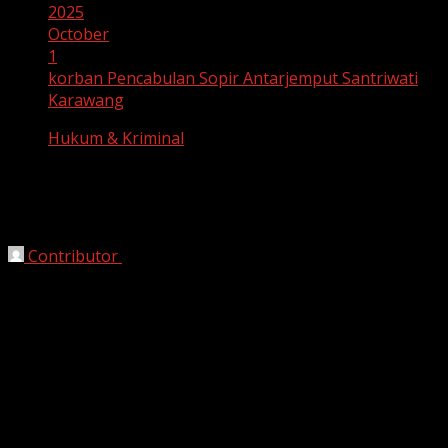
2025
October
1
korban Pencabulan Sopir Antarjemput Santriwati
Karawang
Hukum & Kriminal
korban Pencabulan Sopir Antarjemput
Santriwati Karawang
Contributor
October 1, 2025
Karawang, HarianJabar.com –
Seorang santriwati di
Karawang mengalami trauma berat setelah menjadi
korban
pencabulan oleh sopir antarjemput sekolah
.
Peristiwa ini terjadi beberapa pekan terakhir di area
sekolah dan rumah korban.
Menurut keterangan orang tua korban, tindakan tidak