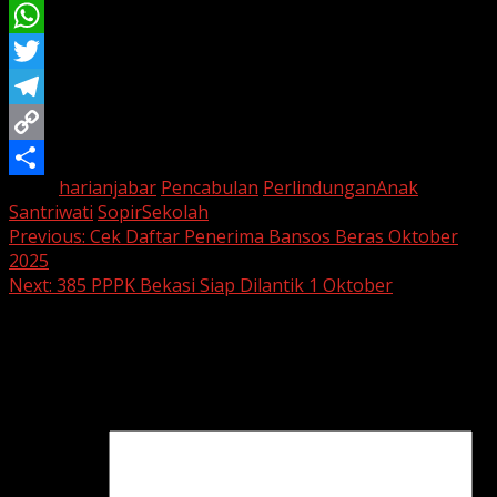
Email
WhatsApp
Twitter
Telegram
Copy
Tags:
harianjabar
Pencabulan
PerlindunganAnak
Link
Share
Santriwati
SopirSekolah
Continue
Previous:
Cek Daftar Penerima Bansos Beras Oktober
2025
Reading
Next:
385 PPPK Bekasi Siap Dilantik 1 Oktober
Leave a Reply
Your email address will not be published.
Required fields
are marked
*