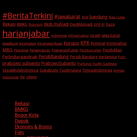
#BeritaTerkini
#jawabarat
bandung
ASN
Bea Cukai
Bekasi
dedi mulyadi
BMKG
DediMulyadi
Gaza
DPR RI
Bobotoh
harianjabar
israel
jawa barat
indonesia
Infrastruktur
KPK
Korupsi
Kriminal
Kriminalitas
JawaBarat
kesehatan
KesehatanAnak
MBG
Pendidikan
Palestina
PelayananPublik
Pangandaran
Pembunuhan
PersibBandung
PerlindunganAnak
Persib Bandung
pertamina
Polri
prabowo subianto
PrabowoSubianto
Purbaya Yudhi Sadewa
Sukabumi
SepakBolaIndonesia
Tasikmalaya
TimnasIndonesia
timnas
indonesia
TNI
UMKM
Categories
Bekasi
BMKG
Bogor Kota
Depok
Ekonomi & Bisnis
Film