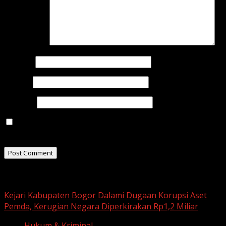
Comment
*
Name
*
Email
*
Website
Save my name, email, and website in this browser for
the next time I comment.
Related Stories
Kejari Kabupaten Bogor Dalami Dugaan Korupsi Aset
Pemda, Kerugian Negara Diperkirakan Rp1,2 Miliar
Hukum & Kriminal