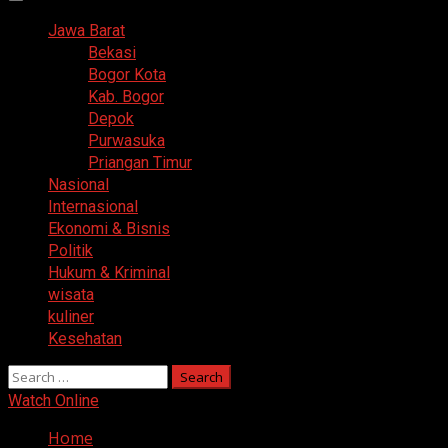
Primary
Menu
Jawa Barat
Bekasi
Bogor Kota
Kab. Bogor
Depok
Purwasuka
Priangan Timur
Nasional
Internasional
Ekonomi & Bisnis
Politik
Hukum & Kriminal
wisata
kuliner
Kesehatan
Search
for:
Watch Online
Home