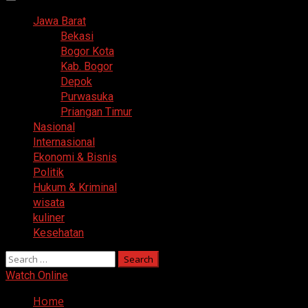
Primary
Menu
Jawa Barat
Bekasi
Bogor Kota
Kab. Bogor
Depok
Purwasuka
Priangan Timur
Nasional
Internasional
Ekonomi & Bisnis
Politik
Hukum & Kriminal
wisata
kuliner
Kesehatan
Search
for:
Watch Online
Home