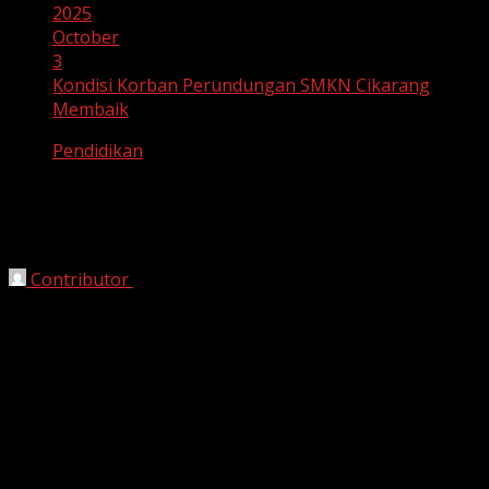
2025
October
3
Kondisi Korban Perundungan SMKN Cikarang
Membaik
Pendidikan
Kondisi Korban Perundungan SMKN
Cikarang Membaik
Contributor
October 3, 2025
Cikarang, HarianJabar.com –
Kondisi korban
perundungan yang terjadi di salah satu SMKN di
Cikarang
menunjukkan perkembangan positif. Siswa
yang sebelumnya mengalami
trauma fisik dan
psikologis
kini dilaporkan
kian membaik
setelah
mendapatkan perawatan dan pendampingan dari pihak
sekolah dan keluarga.