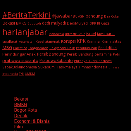
#BeritaTerkini
#jawabarat
bandung
ASN
Bea Cukai
Bekasi
dedi mulyadi
BMKG
DediMulyadi
Gaza
DPR RI
Bobotoh
harianjabar
israel
jawa barat
indonesia
Infrastruktur
KPK
Korupsi
Kriminal
Kriminalitas
JawaBarat
kesehatan
KesehatanAnak
MBG
Pendidikan
Palestina
PelayananPublik
Pangandaran
Pembunuhan
PersibBandung
PerlindunganAnak
Persib Bandung
pertamina
Polri
prabowo subianto
PrabowoSubianto
Purbaya Yudhi Sadewa
Sukabumi
SepakBolaIndonesia
Tasikmalaya
TimnasIndonesia
timnas
indonesia
TNI
UMKM
Categories
Bekasi
BMKG
Bogor Kota
Depok
Ekonomi & Bisnis
Film