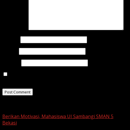
Comment
*
Name
*
Email
*
Website
Save my name, email, and website in this browser for
the next time I comment.
Related Stories
Berikan Motivasi, Mahasiswa UI Sambangi SMAN 5
Bekasi