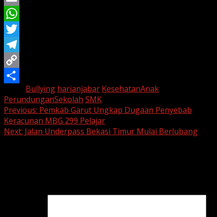
Email
WhatsApp
Twitter
Telegram
Copy
Tags:
Bullying
harianjabar
KesehatanAnak
Link
Share
PerundunganSekolah
SMK
Continue
Previous:
Pemkab Garut Ungkap Dugaan Penyebab
Keracunan MBG 299 Pelajar
Reading
Next:
Jalan Underpass Bekasi Timur Mulai Berlubang
Leave a Reply
Your email address will not be published.
Required fields
are marked
*