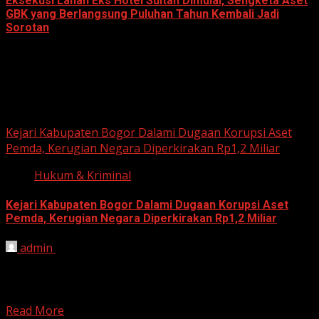
Eksekusi Lahan Eks Hotel Sultan Dimulai, Sengketa Aset
GBK yang Berlangsung Puluhan Tahun Kembali Jadi
Sorotan
June 18, 2026
Hukum dan Kriminal
Kejari Kabupaten Bogor Dalami Dugaan Korupsi Aset
Pemda, Kerugian Negara Diperkirakan Rp1,2 Miliar
Hukum & Kriminal
Kejari Kabupaten Bogor Dalami Dugaan Korupsi Aset
Pemda, Kerugian Negara Diperkirakan Rp1,2 Miliar
admin
June 12, 2026
HARIAN JABAR, BOGOR – Kejaksaan Negeri (Kejari)
Kabupaten Bogor terus mendalami dugaan tindak pidana
korupsi yang berkaitan...
Read More