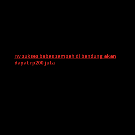
Menurut keterangan
Hery
, salah satu petugas medis,
kondisi korban yang sempat dirawat mengalami
penurunan yang signifikan. “Kondisi pasien-pasien
tersebut semakin lama semakin menurun dan akhirnya
keempat orang meninggal,” ungkap Hery.
Baca Juga:
rw sukses bebas sampah di bandung akan
dapat rp200 juta
Kasat Reskrim Polresta Magelang,
Kompol La Ode
Arwansyah
, menambahkan kronologi tragedi. Pada
Minggu dini hari, para korban diduga menggelar pesta
minuman keras di sebuah gubuk di wilayah desa
setempat. Awalnya, beberapa korban masih tampak
sehat, namun dalam hitungan jam kondisi mereka
memburuk.
“Sampai saat ini yang kita rekap ada 4 orang
meninggal. Ada yang datang malam