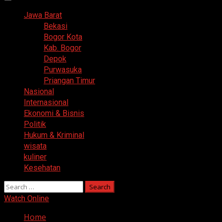
Primary
Menu
Jawa Barat
Bekasi
Bogor Kota
Kab. Bogor
Depok
Purwasuka
Priangan Timur
Nasional
Internasional
Ekonomi & Bisnis
Politik
Hukum & Kriminal
wisata
kuliner
Kesehatan
Search
for:
Watch Online
Home