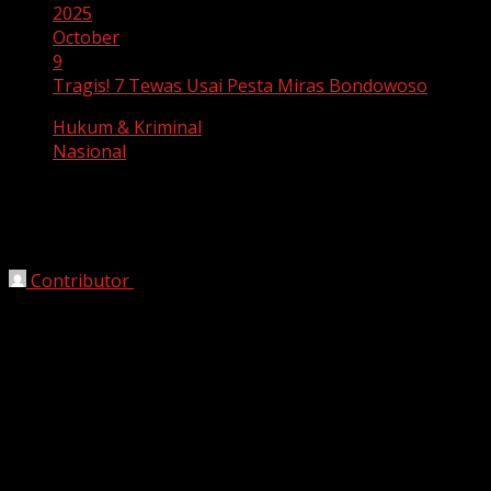
2025
October
9
Tragis! 7 Tewas Usai Pesta Miras Bondowoso
Hukum & Kriminal
Nasional
Tragis! 7 Tewas Usai Pesta Miras
Bondowoso
Contributor
October 9, 2025
Bekasi, HarianJabar.com
– Tragedi mengerikan
menimpa warga Desa Bondowoso, Kecamatan
Mertoyudan, setelah dugaan pesta minuman keras
(miras) berujung pada
kematian tujuh orang
. Peristiwa
ini terjadi pada Minggu (5/10/2025) dini hari dan baru
terungkap setelah korban mulai menunjukkan gejala
kritis.