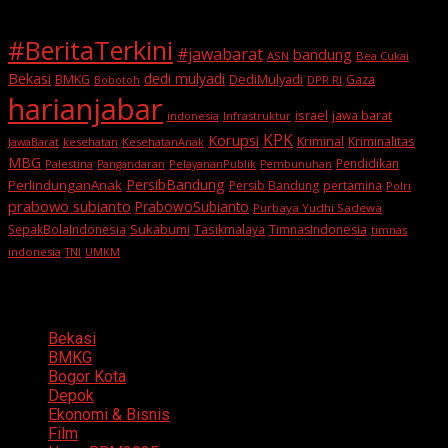
#BeritaTerkini
#jawabarat
bandung
ASN
Bea Cukai
Bekasi
dedi mulyadi
BMKG
DediMulyadi
Gaza
DPR RI
Bobotoh
harianjabar
israel
jawa barat
indonesia
Infrastruktur
KPK
Korupsi
Kriminal
Kriminalitas
JawaBarat
kesehatan
KesehatanAnak
MBG
Pendidikan
Palestina
PelayananPublik
Pangandaran
Pembunuhan
PersibBandung
PerlindunganAnak
Persib Bandung
pertamina
Polri
prabowo subianto
PrabowoSubianto
Purbaya Yudhi Sadewa
Sukabumi
SepakBolaIndonesia
Tasikmalaya
TimnasIndonesia
timnas
indonesia
TNI
UMKM
Categories
Bekasi
BMKG
Bogor Kota
Depok
Ekonomi & Bisnis
Film