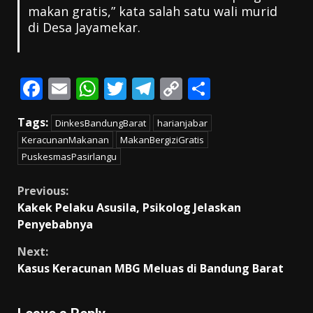
makan gratis,” kata salah satu wali murid
di Desa Jayamekar.
F
E
W
T
T
C
S
ac
m
h
w
el
o
h
Tags:
DinkesBandungBarat
harianjabar
e
ai
at
itt
e
p
ar
KeracunanMakanan
MakanBergiziGratis
b
l
s
er
gr
y
e
PuskesmasPasirlangu
o
A
a
Li
Continue
Previous:
o
p
m
n
Kakek Pelaku Asusila, Psikolog Jelaskan
k
p
k
Reading
Penyebabnya
Next:
Kasus Keracunan MBG Meluas di Bandung Barat