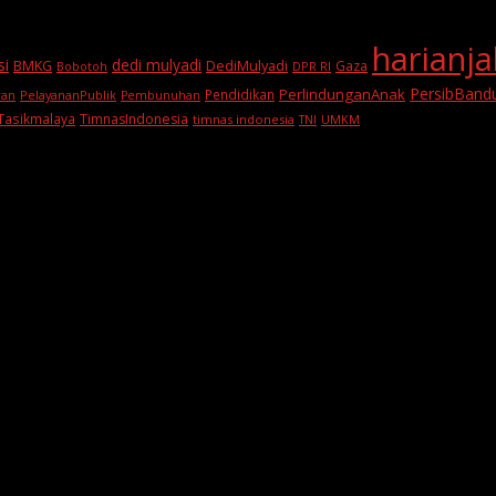
harianj
si
dedi mulyadi
BMKG
DediMulyadi
Gaza
DPR RI
Bobotoh
PersibBand
PerlindunganAnak
Pendidikan
PelayananPublik
ran
Pembunuhan
Tasikmalaya
TimnasIndonesia
timnas indonesia
TNI
UMKM