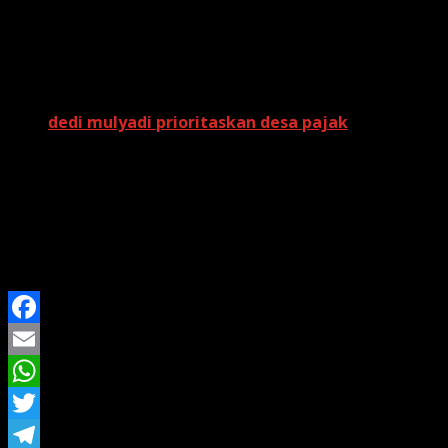
Bahkan korban diduga mengalami
kekerasan seksual
ole
Kasus ini masih dalam pengembangan, dan polisi tenga
yang memiliki informasi terkait kasus ini untuk segera 
Baca Juga:
dedi mulyadi prioritaskan desa pajak
Kepolisian menegaskan, pengungkapan kasus ini merupa
serta memastikan korban mendapat perlindungan hukum. A
mengawal proses hukum bagi korban dan mencegah prakti
Kasus ini sekaligus menjadi peringatan bagi masyarakat 
melibatkan perjanjian pernikahan kontrak atau mekanisme
Facebook
Email
WhatsApp
Twitter