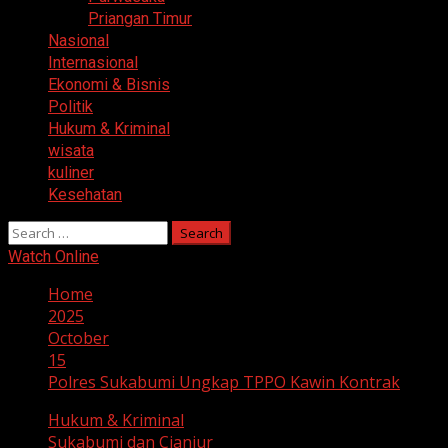
Priangan Timur
Nasional
Internasional
Ekonomi & Bisnis
Politik
Hukum & Kriminal
wisata
kuliner
Kesehatan
Search
for:
Watch Online
Home
2025
October
15
Polres Sukabumi Ungkap TPPO Kawin Kontrak
Hukum & Kriminal
Sukabumi dan Cianjur