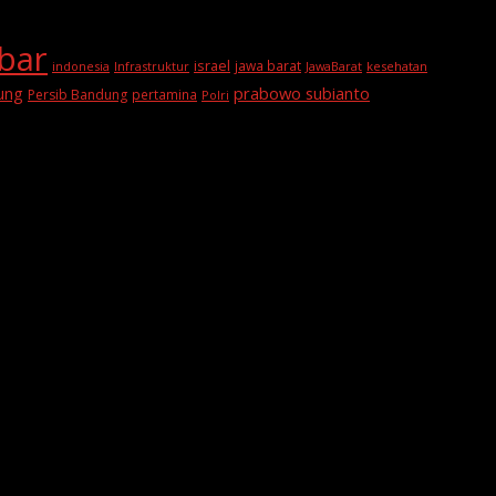
abar
israel
jawa barat
indonesia
Infrastruktur
JawaBarat
kesehatan
prabowo subianto
ung
Persib Bandung
pertamina
Polri