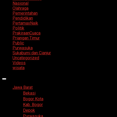
Nasional
Olahraga
Pemerintahan
Pendidikan
PertamaxNaik
Politik
PrakiraanCuaca
Priangan Timur
Public
Purwasuka
Sukabumi dan Cianjur
Uncategorized
Videos
wisata
Primary
Menu
Jawa Barat
Bekasi
Bogor Kota
Kab. Bogor
Depok
Purwasuka