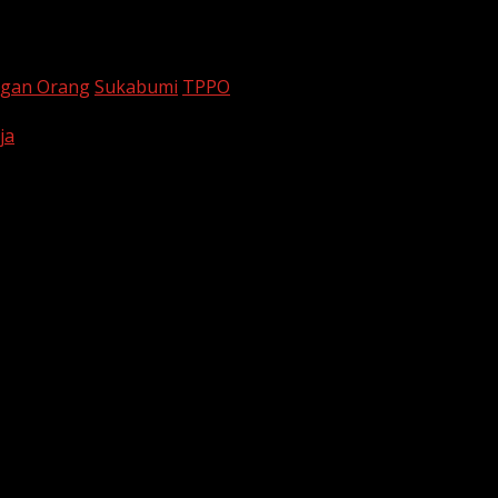
gan Orang
Sukabumi
TPPO
ja
are marked
*