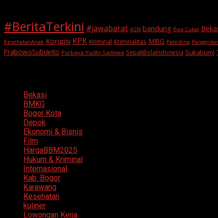
#BeritaTerkini
#jawabarat
Beka
bandung
ASN
Bea Cukai
KPK
Korupsi
MBG
Kriminal
Kriminalitas
KesehatanAnak
Palestina
Panganda
PrabowoSubianto
Sukabumi
SepakBolaIndonesia
Purbaya Yudhi Sadewa
Categories
Bekasi
BMKG
Bogor Kota
Depok
Ekonomi & Bisnis
Film
HargaBBM2025
Hukum & Kriminal
Internasional
Kab. Bogor
Karawang
Kesehatan
kuliner
Lowongan Kerja