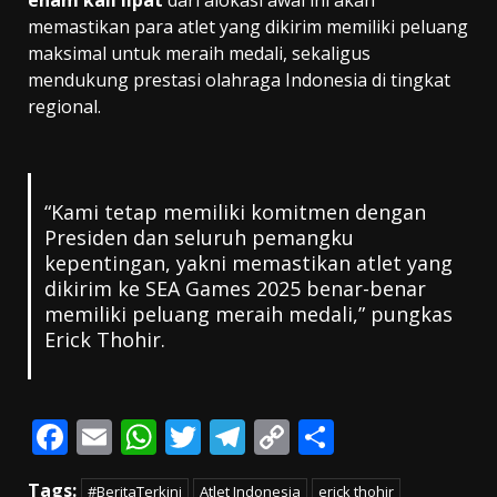
memastikan para atlet yang dikirim memiliki peluang
maksimal untuk meraih medali, sekaligus
mendukung prestasi olahraga Indonesia di tingkat
regional.
“Kami tetap memiliki komitmen dengan
Presiden dan seluruh pemangku
kepentingan, yakni memastikan atlet yang
dikirim ke SEA Games 2025 benar-benar
memiliki peluang meraih medali,” pungkas
Erick Thohir.
F
E
W
T
T
C
S
ac
m
h
w
el
o
h
Tags:
#BeritaTerkini
Atlet Indonesia
erick thohir