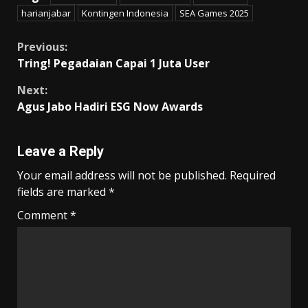
e
ai
at
itt
e
p
ar
harianjabar
Kontingen Indonesia
SEA Games 2025
b
l
s
er
gr
y
e
o
A
a
Li
Continue
Previous:
Tring! Pegadaian Capai 1 Juta User
o
p
m
n
Reading
k
p
k
Next:
Agus Jabo Hadiri ESG Now Awards
Leave a Reply
Your email address will not be published.
Required
fields are marked
*
Comment
*