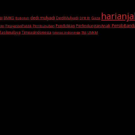
harianj
si
dedi mulyadi
BMKG
DediMulyadi
Gaza
DPR RI
Bobotoh
PersibBand
PerlindunganAnak
Pendidikan
PelayananPublik
ran
Pembunuhan
Tasikmalaya
TimnasIndonesia
timnas indonesia
TNI
UMKM