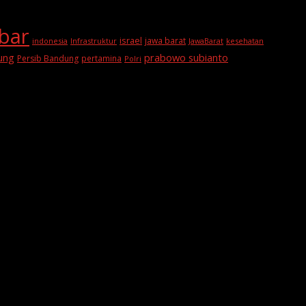
abar
israel
jawa barat
indonesia
Infrastruktur
JawaBarat
kesehatan
prabowo subianto
ung
Persib Bandung
pertamina
Polri