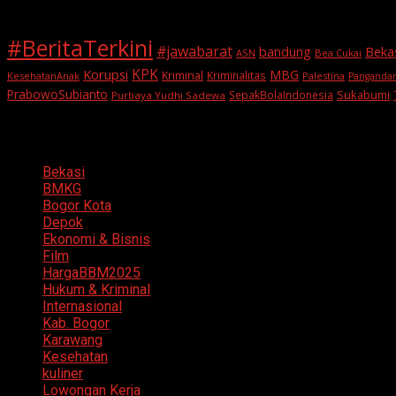
#BeritaTerkini
#jawabarat
Beka
bandung
ASN
Bea Cukai
KPK
Korupsi
MBG
Kriminal
Kriminalitas
KesehatanAnak
Palestina
Panganda
PrabowoSubianto
Sukabumi
SepakBolaIndonesia
Purbaya Yudhi Sadewa
Categories
Bekasi
BMKG
Bogor Kota
Depok
Ekonomi & Bisnis
Film
HargaBBM2025
Hukum & Kriminal
Internasional
Kab. Bogor
Karawang
Kesehatan
kuliner
Lowongan Kerja