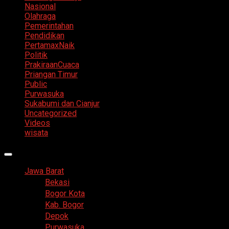
Nasional
Olahraga
Pemerintahan
Pendidikan
PertamaxNaik
Politik
PrakiraanCuaca
Priangan Timur
Public
Purwasuka
Sukabumi dan Cianjur
Uncategorized
Videos
wisata
Primary
Menu
Jawa Barat
Bekasi
Bogor Kota
Kab. Bogor
Depok
Purwasuka