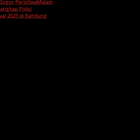
kBogor
PeristiwaMalam
angkap Polisi
ival 2025 di Bandung
are marked
*